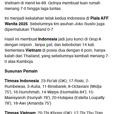
Vietnam di menit ke-89. Golnya membuat tuan rumah
menang 7-0 hingga laga tuntas.
Piala AFF
Ini menjadi kekalahan telak kedua Indonesia di
Wanita 2025
. Sebelumnya tim asuhan Joko Susilo juga
dipermalukan Thailand 0-7.
Indonesia
Hasil ini membuat
jadi juru kunci di Grup A
gol
dengan nirpoin , tanpa
, dan kebobolan 14 kali.
Vietnam
Sementara
di posisi dua dengan 6 poin, hanya
kalah dari Thailand, yang sebelumnya kembali menang 7-
0 atas Kamboja.
Susunan Pemain
Timnas Indonesia
: 23-Ro'ati (GK); 17-Riski, 2-
Rumbewas, 3-Aulia, 11-Binsbarek; 8-Octaviani (Widja
75'), 16-Nurrohmah, 14-Warps (Nurmalita 84'); 15-
Maeisyaroh (Nuriyah 78'), 20-Hutapea (Estella Loupatty
78'), 18-Awi (Amanda 75')
Timnas Vietnam
: 20-Thi Khong (GK); 17-Thi Thu Tran