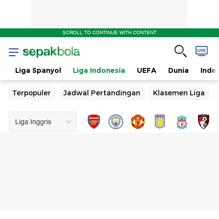
SCROLL TO CONTINUE WITH CONTENT
n
Liga Spanyol
Liga Indonesia
UEFA
Dunia
Inde
Terpopuler
Jadwal Pertandingan
Klasemen Liga