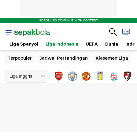
SCROLL TO CONTINUE WITH CONTENT
n
Liga Spanyol
Liga Indonesia
UEFA
Dunia
Inde
Terpopuler
Jadwal Pertandingan
Klasemen Liga