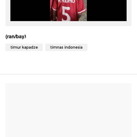
(ran/bay)
timur kapadze
timnas indonesia