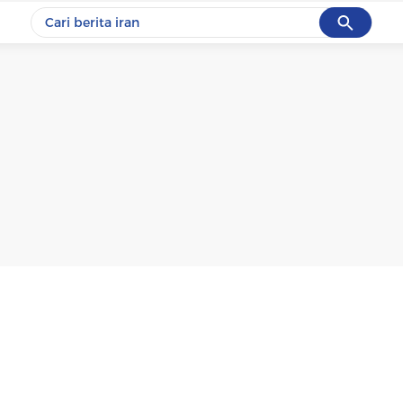
Cancel
Yang sedang ramai dicari
#1
gempa hari ini
#2
gempa
#3
iran
#4
demo
#5
prabowo
Promoted
Terakhir yang dicari
Loading...