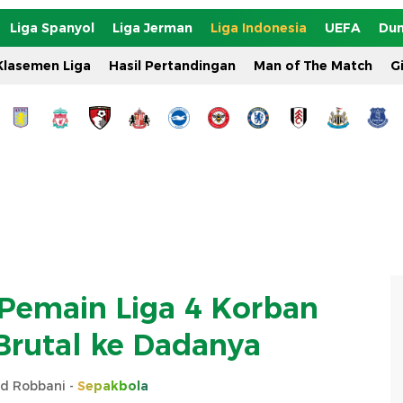
Liga Spanyol
Liga Jerman
Liga Indonesia
UEFA
Dun
Klasemen Liga
Hasil Pertandingan
Man of The Match
G
 Pemain Liga 4 Korban
rutal ke Dadanya
 Robbani -
Sepakbola