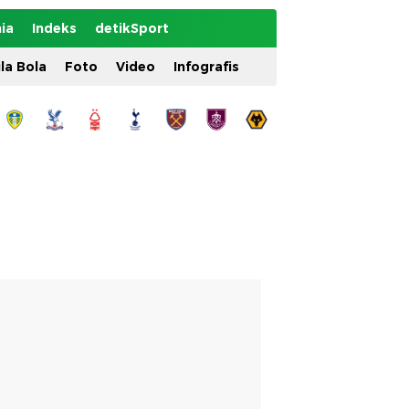
ia
Indeks
detikSport
ila Bola
Foto
Video
Infografis