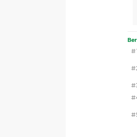
Ber
#
#
#
#
#