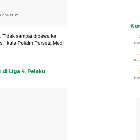
H CONTENT
Ko
. Tidak sampai dibawa ke
s," kata Pelatih Perseta Medi
Ko
Ko
di Liga 4, Pelaku
Ko
T