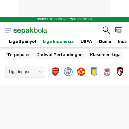
SCROLL TO CONTINUE WITH CONTENT
n
Liga Spanyol
Liga Indonesia
UEFA
Dunia
Inde
Terpopuler
Jadwal Pertandingan
Klasemen Liga