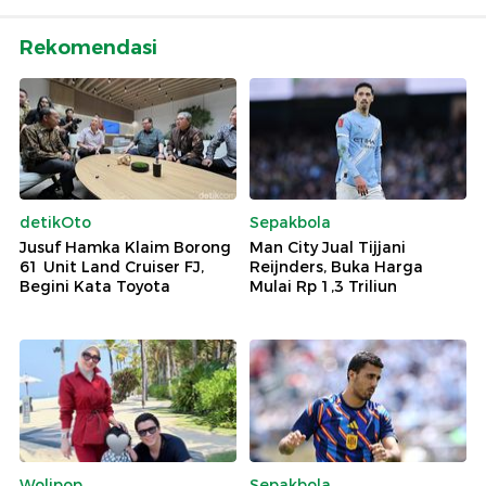
Rekomendasi
detikOto
Sepakbola
Jusuf Hamka Klaim Borong
Man City Jual Tijjani
61 Unit Land Cruiser FJ,
Reijnders, Buka Harga
Begini Kata Toyota
Mulai Rp 1,3 Triliun
Wolipop
Sepakbola