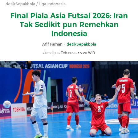
detikSepakbola
Liga Indonesia
Final Piala Asia Futsal 2026: Iran
Tak Sedikit pun Remehkan
Indonesia
Afif Farhan -
detikSepakbola
Jumat, 06 Feb 2026 15:20 WIB