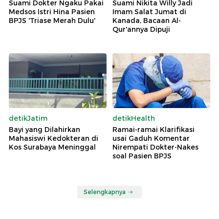
Suami Dokter Ngaku Pakai
Suami Nikita Willy Jadi
Medsos Istri Hina Pasien
Imam Salat Jumat di
BPJS 'Triase Merah Dulu'
Kanada, Bacaan Al-
Qur'annya Dipuji
detikJatim
detikHealth
Bayi yang Dilahirkan
Ramai-ramai Klarifikasi
Mahasiswi Kedokteran di
usai Gaduh Komentar
Kos Surabaya Meninggal
Nirempati Dokter-Nakes
soal Pasien BPJS
Selengkapnya