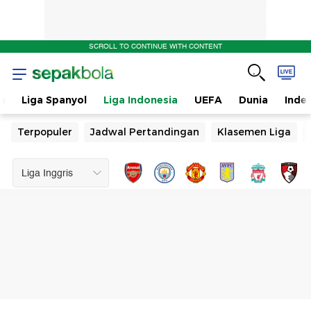
SCROLL TO CONTINUE WITH CONTENT
n
Liga Spanyol
Liga Indonesia
UEFA
Dunia
Inde
Terpopuler
Jadwal Pertandingan
Klasemen Liga