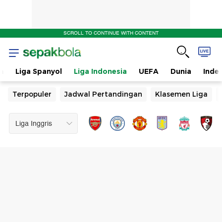
SCROLL TO CONTINUE WITH CONTENT
n
Liga Spanyol
Liga Indonesia
UEFA
Dunia
Inde
Terpopuler
Jadwal Pertandingan
Klasemen Liga