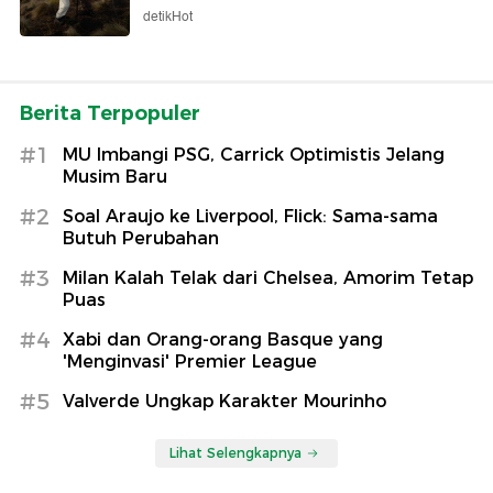
detikHot
Berita Terpopuler
#1
MU Imbangi PSG, Carrick Optimistis Jelang
Musim Baru
#2
Soal Araujo ke Liverpool, Flick: Sama-sama
Butuh Perubahan
#3
Milan Kalah Telak dari Chelsea, Amorim Tetap
Puas
#4
Xabi dan Orang-orang Basque yang
'Menginvasi' Premier League
#5
Valverde Ungkap Karakter Mourinho
Lihat Selengkapnya