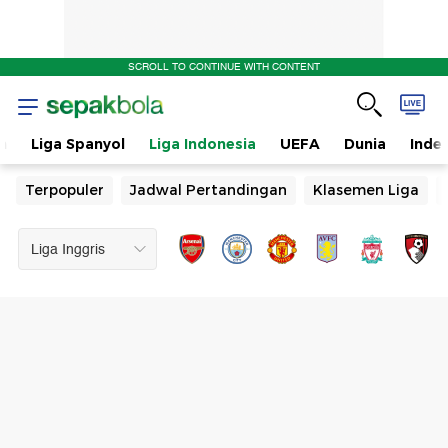
SCROLL TO CONTINUE WITH CONTENT
n
Liga Spanyol
Liga Indonesia
UEFA
Dunia
Inde
Terpopuler
Jadwal Pertandingan
Klasemen Liga