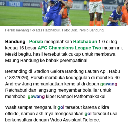
Persib menang 1-0 atas Ratchaburi. Foto: Dok. Persib Bandung
Bandung
Persib
Ratchaburi
-
mengalahkan
1-0 di leg
AFC Champions League Two
kedua 16 besar
musim ini.
Meski begitu, hasil tersebut tak cukup untuk membawa
Maung Bandung ke babak perempatfinal.
Bertanding di Stadion Gelora Bandung Lautan Api, Rabu
(18/2/2026), Persib membuka keunggulan di menit ke-40.
gawang
Andrew Jung memanfaatkan kemelut di depan
Ratchaburi dan langsung menyambar bola liar untuk
gawang
membobol
kiper Kampol Pathomakkakul.
gol
Wasit sempat menganulir
tersebut karena dikira
gol
offside, namun akhirnya mengesahkan
tersebut usai
berkonsultasi dengan Video Assistant Referee.