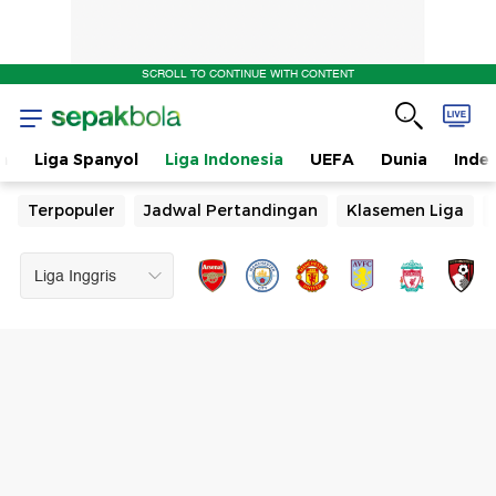
SCROLL TO CONTINUE WITH CONTENT
n
Liga Spanyol
Liga Indonesia
UEFA
Dunia
Inde
Terpopuler
Jadwal Pertandingan
Klasemen Liga