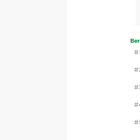
Ber
#
#
#
#
#