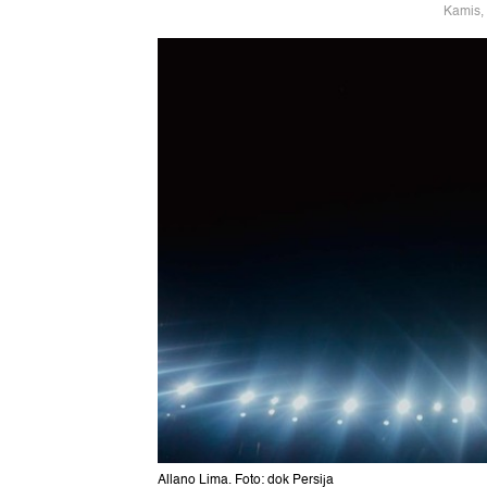
Kamis,
Allano Lima. Foto: dok Persija