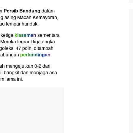
Persib Bandung
ri
dalam
tang asing Macan Kemayoran,
au lempar handuk.
klasemen
 ketiga
sementara
Mereka terpaut tiga angka
oleksi 47 poin, ditambah
pertandingan
tabungan
.
lah mengejutkan 0-2 dari
il bangkit dan menjaga asa
um lama ini.