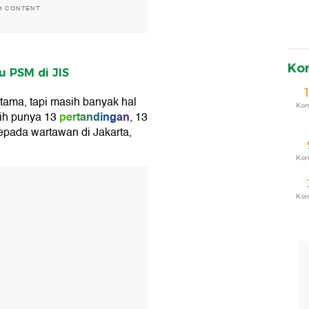
H CONTENT
Ko
u PSM di JIS
tama, tapi masih banyak hal
Ko
pertandingan
sih punya 13
, 13
 kepada wartawan di Jakarta,
Ko
T
Ko