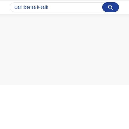
Cancel
Yang sedang ramai dicari
#1
data live draw sgp
#2
k-talk
#3
kebakaran
#4
prabowo
#5
gempa hari ini
Promoted
Terakhir yang dicari
Loading...