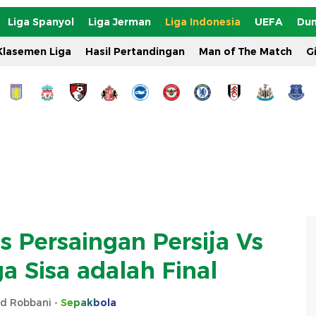
Liga Spanyol
Liga Jerman
Liga Indonesia
UEFA
Dun
Klasemen Liga
Hasil Pertandingan
Man of The Match
G
s Persaingan Persija Vs
ga Sisa adalah Final
 Robbani -
Sepakbola