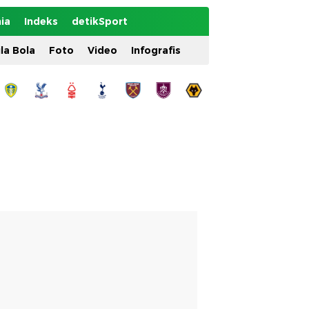
ia
Indeks
detikSport
ila Bola
Foto
Video
Infografis