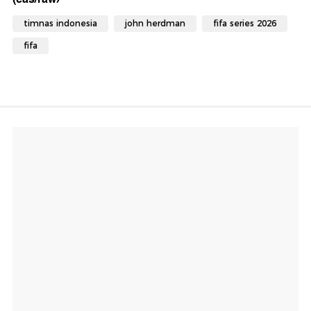
timnas indonesia
john herdman
fifa series 2026
fifa