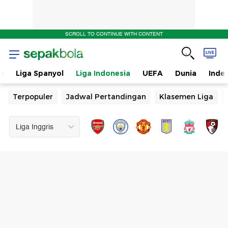
SCROLL TO CONTINUE WITH CONTENT
n
Liga Spanyol
Liga Indonesia
UEFA
Dunia
Inde
Terpopuler
Jadwal Pertandingan
Klasemen Liga