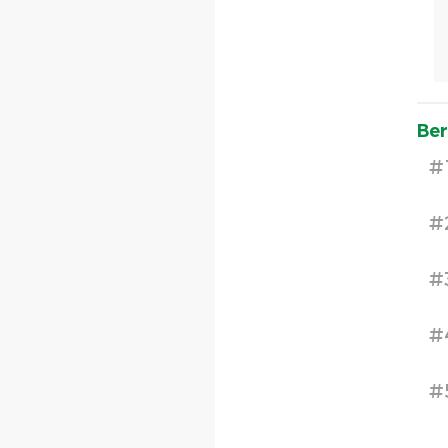
Ber
#
#
#
#
#