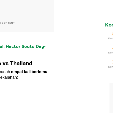
H CONTENT
Ko
Ko
sal, Hector Souto Deg-
Ko
a vs Thailand
Ko
empat kali bertemu
 sudah
kekalahan: