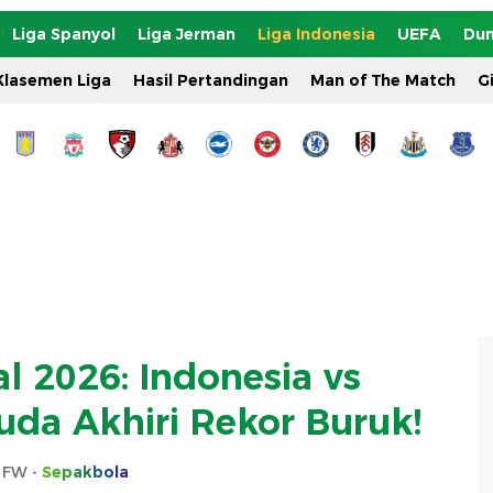
Liga Spanyol
Liga Jerman
Liga Indonesia
UEFA
Dun
Klasemen Liga
Hasil Pertandingan
Man of The Match
G
al 2026: Indonesia vs
ruda Akhiri Rekor Buruk!
s FW -
Sepakbola