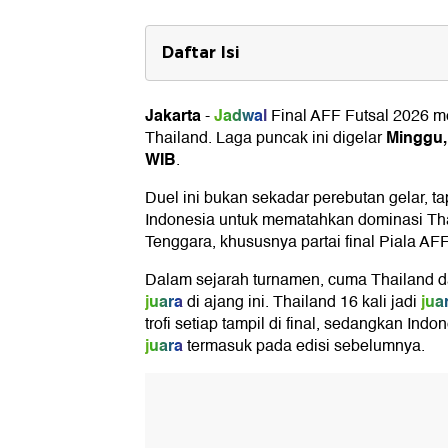
Daftar Isi
Head to Head Final: Indonesia vs 
Jakarta
Jadwal
-
Final AFF Futsal 2026
Modal Sempurna ke Final
Minggu, 
Thailand
. Laga puncak ini digelar
WIB
Jadwal Final AFF Futsal 2026
.
Duel ini bukan sekadar perebutan gelar, 
Indonesia untuk mematahkan dominasi Thai
Tenggara, khususnya partai final Piala AFF
Dalam sejarah turnamen, cuma Thailand d
juara
jua
di ajang ini. Thailand 16 kali jadi
trofi setiap tampil di final, sedangkan Ind
juara
termasuk pada edisi sebelumnya.