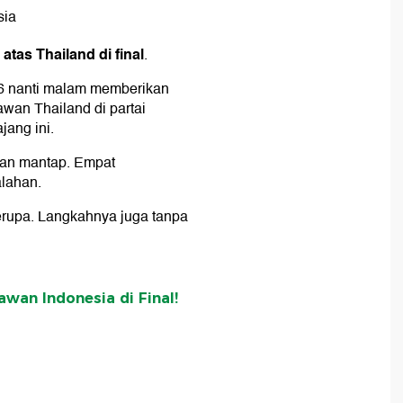
sia
tas Thailand di final
.
026 nanti malam memberikan
wan Thailand di partai
jang ini.
gan mantap. Empat
alahan.
serupa. Langkahnya juga tanpa
awan Indonesia di Final!