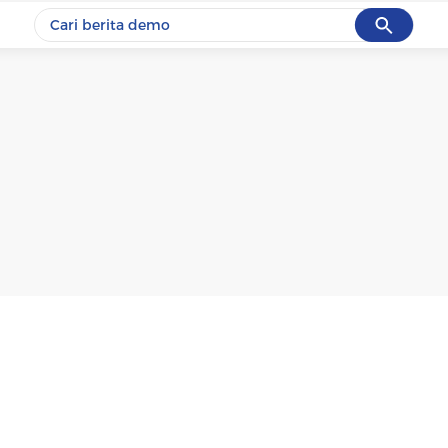
Cancel
Yang sedang ramai dicari
#1
gempa hari ini
#2
demo
#3
gempa
#4
iran
#5
prabowo
Promoted
Terakhir yang dicari
Loading...