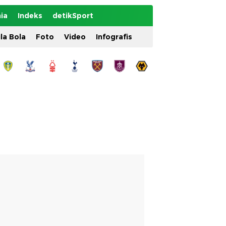
ia
Indeks
detikSport
ila Bola
Foto
Video
Infografis