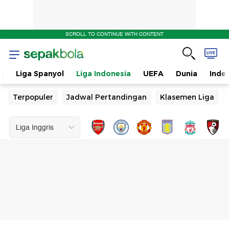
SCROLL TO CONTINUE WITH CONTENT
n
Liga Spanyol
Liga Indonesia
UEFA
Dunia
Inde
Terpopuler
Jadwal Pertandingan
Klasemen Liga