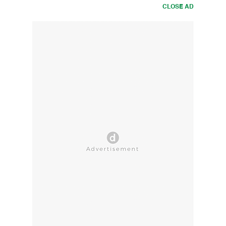
CLOSE AD