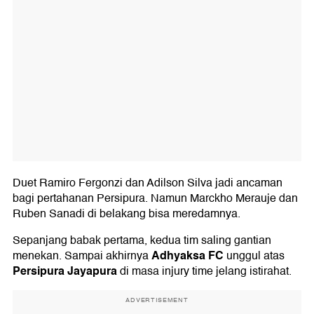
Duet Ramiro Fergonzi dan Adilson Silva jadi ancaman
bagi pertahanan Persipura. Namun Marckho Merauje dan
Ruben Sanadi di belakang bisa meredamnya.
Sepanjang babak pertama, kedua tim saling gantian
Adhyaksa FC
menekan. Sampai akhirnya
unggul atas
Persipura Jayapura
di masa injury time jelang istirahat.
ADVERTISEMENT