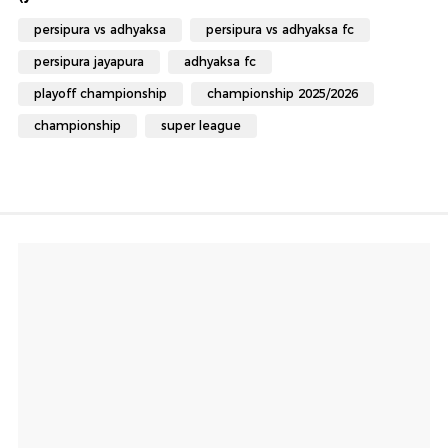
persipura vs adhyaksa
persipura vs adhyaksa fc
persipura jayapura
adhyaksa fc
playoff championship
championship 2025/2026
championship
super league