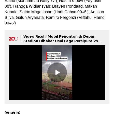
Satria (Mohammad Rafly 77'), Hasim Kipuw (Fayrushi
66'), Rangga Widiansyah; Brayen Pondaag, Makan
Konate, Satrio Mega Insan (Harli Cahya 90+5'); Adilson
Silva, Galuh Aryanata, Ramiro Fergonzi (Miftahul Hamdi
90+5')
Video Ricuh! Mobil Penonton di Depan
Stadion Dibakar Usai Laga Persipura Vs
Adhyaksa
(yna/rin)