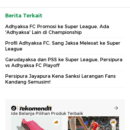
Berita Terkait
Adhyaksa FC Promosi ke Super League, Ada
'Adhyaksa' Lain di Championship
Profil Adhyaksa FC, Sang Jaksa Melesat ke Super
League
Garudayaksa dan PSS ke Super League, Persipura
vs Adhyaksa FC Playoff
Persipura Jayapura Kena Sanksi Larangan Fans
Kandang Semusim!