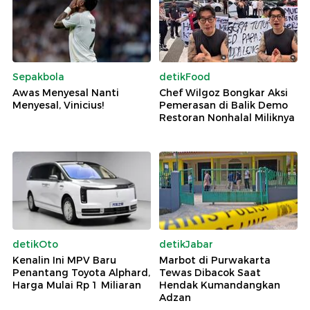
Sepakbola
detikFood
Awas Menyesal Nanti
Chef Wilgoz Bongkar Aksi
Menyesal, Vinicius!
Pemerasan di Balik Demo
Restoran Nonhalal Miliknya
detikOto
detikJabar
Kenalin Ini MPV Baru
Marbot di Purwakarta
Penantang Toyota Alphard,
Tewas Dibacok Saat
Harga Mulai Rp 1 Miliaran
Hendak Kumandangkan
Adzan