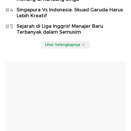
#4
Singapura Vs Indonesia: Skuad Garuda Harus
Lebih Kreatif
#5
Sejarah di Liga Inggris! Manajer Baru
Terbanyak dalam Semusim
Lihat Selengkapnya