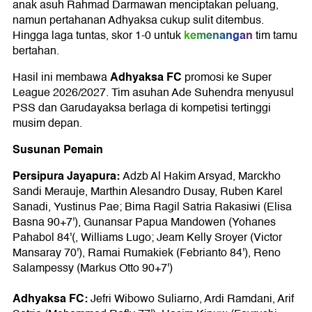
anak asuh Rahmad Darmawan menciptakan peluang,
namun pertahanan Adhyaksa cukup sulit ditembus.
kemenangan
Hingga laga tuntas, skor 1-0 untuk
tim tamu
bertahan.
Adhyaksa FC
Hasil ini membawa
promosi ke Super
League 2026/2027. Tim asuhan Ade Suhendra menyusul
PSS dan Garudayaksa berlaga di kompetisi tertinggi
musim depan.
Susunan Pemain
Persipura Jayapura
:
Adzb Al Hakim Arsyad, Marckho
Sandi Merauje, Marthin Alesandro Dusay, Ruben Karel
Sanadi, Yustinus Pae; Bima Ragil Satria Rakasiwi (Elisa
Basna 90+7'), Gunansar Papua Mandowen (Yohanes
Pahabol 84'(, Williams Lugo; Jeam Kelly Sroyer (Victor
Mansaray 70'), Ramai Rumakiek (Febrianto 84'), Reno
Salampessy (Markus Otto 90+7')
Adhyaksa FC
:
Jefri Wibowo Suliarno, Ardi Ramdani, Arif