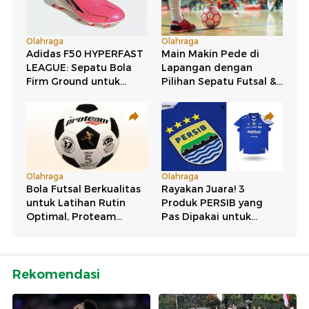
Rekomendasi