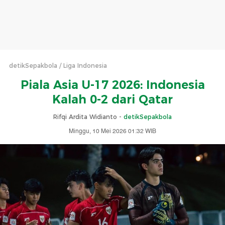
detikSepakbola
Liga Indonesia
Piala Asia U-17 2026: Indonesia
Kalah 0-2 dari Qatar
Rifqi Ardita Widianto -
detikSepakbola
Minggu, 10 Mei 2026 01:32 WIB