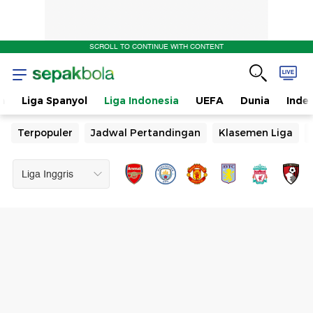
SCROLL TO CONTINUE WITH CONTENT
n
Liga Spanyol
Liga Indonesia
UEFA
Dunia
Inde
Terpopuler
Jadwal Pertandingan
Klasemen Liga