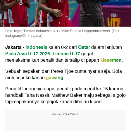
Foto: Kiper Timnas Indonesia U-17 Mike Rajasa Hoppenbrouwers. (Dok.
Instagram/@mh.rajasa)
Jakarta
Indonesia
Qatar
-
kalah 0-2 dari
dalam lanjutan
Piala Asia U-17 2026
Timnas U-17
.
gagal
klasemen
memaksimalkan penalti dan tersalip di papan
.
Sebuah sepakan dari Peres Tjoe cuma nyaris saja. Bola
gawang
meluncur ke kanan
.
Penalti! Indonesia dapat penalti pada menit ke-15 karena
handball Taha Nassir. Matthew Baker maju sebagai algojo
tapi sepakannya ke pojok kanan dihalau kiper!
ADVERTISEMENT