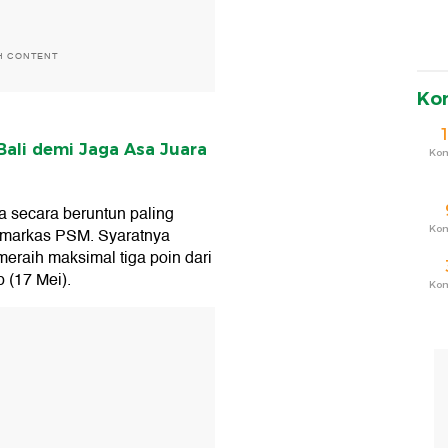
H CONTENT
Ko
Bali demi Jaga Asa Juara
Ko
ga secara beruntun paling
Ko
e markas PSM. Syaratnya
raih maksimal tiga poin dari
 (17 Mei).
Ko
T