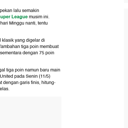
 pekan lalu semakin
uper League
musim ini.
ari Minggu nanti, tentu
klasik yang digelar di
 Tambahan tiga poin membuat
sementara dengan 75 poin
al tiga poin namun baru main
United pada Senin (11/5)
dengan garis finis, hitung-
elas.