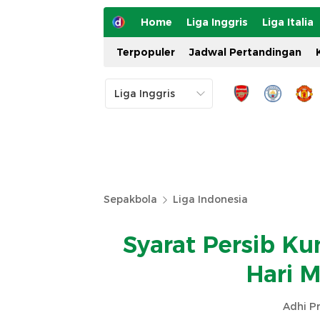
Home
Liga Inggris
Liga Italia
Terpopuler
Jadwal Pertandingan
Sepakbola
Liga Indonesia
Syarat Persib Ku
Hari 
Adhi P