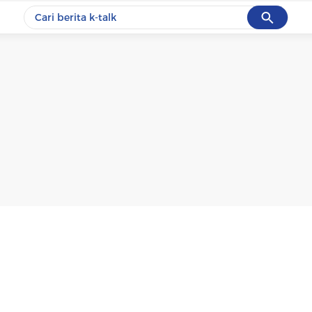
Cancel
Yang sedang ramai dicari
#1
data live draw sgp
#2
k-talk
#3
kebakaran
#4
prabowo
#5
gempa hari ini
Promoted
Terakhir yang dicari
Loading...