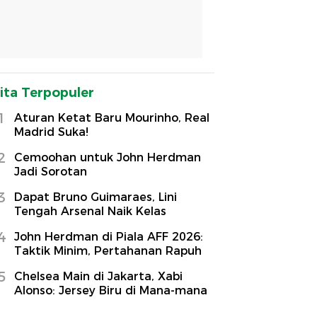
ita Terpopuler
1
Aturan Ketat Baru Mourinho, Real
Madrid Suka!
2
Cemoohan untuk John Herdman
Jadi Sorotan
3
Dapat Bruno Guimaraes, Lini
Tengah Arsenal Naik Kelas
4
John Herdman di Piala AFF 2026:
Taktik Minim, Pertahanan Rapuh
5
Chelsea Main di Jakarta, Xabi
Alonso: Jersey Biru di Mana-mana