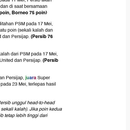
pada 11 Mei, Persib akan
an di saat bersamaan
 poin, Borneo 75 poin)
ditahan PSM pada 17 Mei,
tu poin (sekali kalah dan
(Persib 76
d dan Persijap.
kalah dari PSM pada 17 Mei,
(Persib
United dan Persijap.
juara
an Persijap,
Super
pada 23 Mei, terlepas hasil
 Persib unggul head-to-head
sekali kalah). Jika poin kedua
 tetap lebih tinggi dari