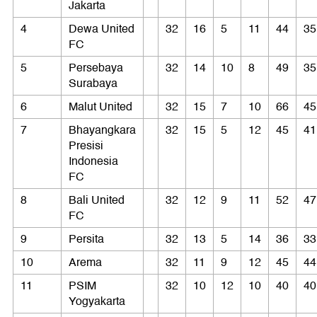
Jakarta
4
Dewa United
32
16
5
11
44
35
FC
5
Persebaya
32
14
10
8
49
35
Surabaya
6
Malut United
32
15
7
10
66
45
7
Bhayangkara
32
15
5
12
45
41
Presisi
Indonesia
FC
8
Bali United
32
12
9
11
52
47
FC
9
Persita
32
13
5
14
36
33
10
Arema
32
11
9
12
45
44
11
PSIM
32
10
12
10
40
40
Yogyakarta