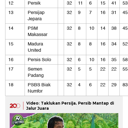
12
Persik
32
11
6
15
41
53
13
Persijap
32
9
7
16
31
45
Jepara
14
PSM
32
8
10
14
38
45
Makassar
15
Madura
32
8
8
16
34
52
United
16
Persis Solo
32
6
10
16
35
58
17
Semen
32
5
5
22
22
55
Padang
18
PSBS Biak
32
4
6
22
29
83
Numfor
Video: Taklukan Persija, Persib Mantap di
Jalur Juara