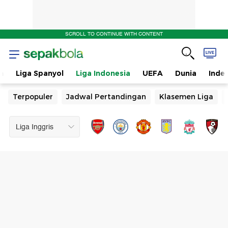
SCROLL TO CONTINUE WITH CONTENT
n
Liga Spanyol
Liga Indonesia
UEFA
Dunia
Inde
Terpopuler
Jadwal Pertandingan
Klasemen Liga