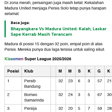
Di zona merah, persaingan juga masih ketat. Kekalahan
Madura United menjaga Persis Solo tetap punya harapan
selamat.
Baca juga:
Bhayangkara Vs Madura United: Kalah, Laskar
Sape Kerrab Masih Terancam
Madura di posisi 15 dengan 32 poin, empat poin di atas
Persis. Mereka punya dua laga tersisa untuk saling sikut.
Klasemen
Super League 2025/2026
Posisi
Klub
M
M
S
K
G
K
1
Persib
32
23
6
3
57
21
Bandung
2
Borneo
32
24
3
5
67
30
Samarinda
3
Persija
32
20
5
7
59
28