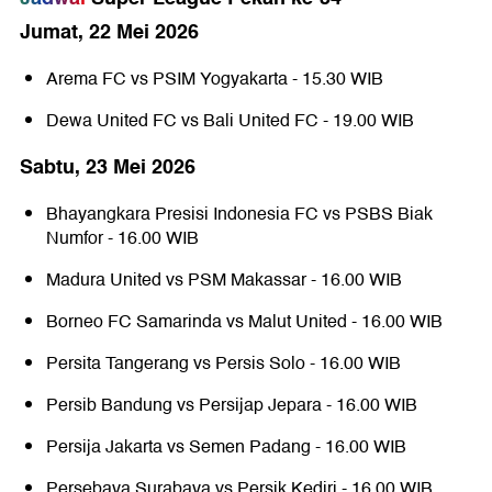
Jumat, 22 Mei 2026
Arema FC
vs
PSIM Yogyakarta
- 15.30 WIB
Dewa United FC
vs
Bali United FC
- 19.00 WIB
Sabtu, 23 Mei 2026
Bhayangkara Presisi Indonesia FC
vs
PSBS Biak
Numfor
- 16.00 WIB
Madura United
vs
PSM Makassar
- 16.00 WIB
Borneo FC Samarinda
vs
Malut United
- 16.00 WIB
Persita Tangerang
vs
Persis Solo
- 16.00 WIB
Persib Bandung
vs
Persijap Jepara
- 16.00 WIB
Persija Jakarta
vs
Semen Padang
- 16.00 WIB
Persebaya Surabaya
vs
Persik Kediri
- 16.00 WIB