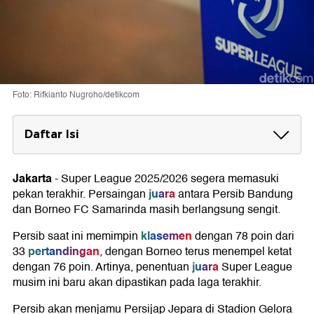
Foto: Rifkianto Nugroho/detikcom
Daftar Isi
Hasil Super League Pekan ke-33
Jumat, 15 Mei 2026
Jakarta
-
Super League
2025/2026 segera memasuki
Sabtu, 16 Mei 2026
juara
pekan terakhir. Persaingan
antara
Persib Bandung
Minggu, 17 Mei 2026
dan
Borneo FC Samarinda
masih berlangsung sengit.
Jadwal Super League Pekan ke-34
klasemen
Persib saat ini memimpin
dengan 78 poin dari
Jumat, 22 Mei 2026
pertandingan
33
, dengan Borneo terus menempel ketat
Sabtu, 23 Mei 2026
juara
dengan 76 poin. Artinya, penentuan
Super League
Klasemen Super League
musim ini baru akan dipastikan pada laga terakhir.
Persib akan menjamu
Persijap Jepara
di
Stadion Gelora