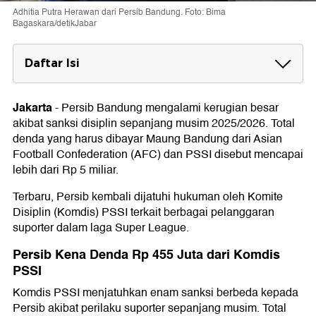
Adhitia Putra Herawan dari Persib Bandung. Foto: Bima
Bagaskara/detikJabar
Daftar Isi
Persib Kena Denda Rp 455 Juta dari Komdis
PSSI
Jakarta
-
Persib Bandung
mengalami kerugian besar
akibat sanksi disiplin sepanjang musim 2025/2026. Total
Persib Sebut Uangnya Bisa Buat Renovasi
denda yang harus dibayar Maung Bandung dari
Asian
Lapangan
Football Confederation
(AFC) dan
PSSI
disebut mencapai
Persib Khawatir Denda Bertambah Lagi
lebih dari Rp 5 miliar.
Terbaru, Persib kembali dijatuhi hukuman oleh Komite
Disiplin (Komdis) PSSI terkait berbagai pelanggaran
suporter dalam laga
Super League
.
Persib Kena Denda Rp 455 Juta dari Komdis
PSSI
Komdis PSSI menjatuhkan enam sanksi berbeda kepada
Persib akibat perilaku suporter sepanjang musim. Total