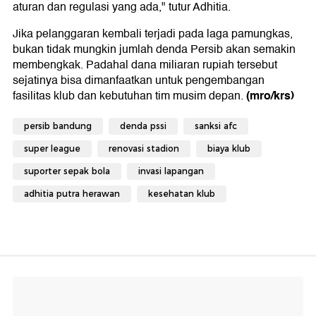
aturan dan regulasi yang ada," tutur Adhitia.
Jika pelanggaran kembali terjadi pada laga pamungkas,
bukan tidak mungkin jumlah denda Persib akan semakin
membengkak. Padahal dana miliaran rupiah tersebut
sejatinya bisa dimanfaatkan untuk pengembangan
(mro/krs)
fasilitas klub dan kebutuhan tim musim depan.
persib bandung
denda pssi
sanksi afc
super league
renovasi stadion
biaya klub
suporter sepak bola
invasi lapangan
adhitia putra herawan
kesehatan klub