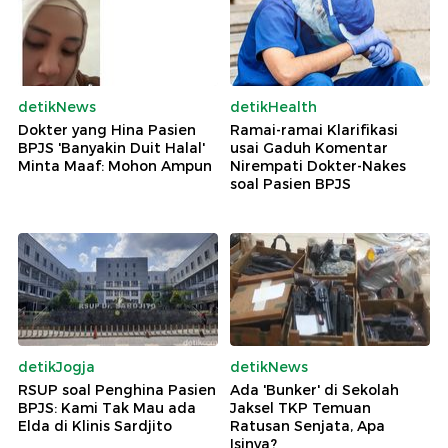
detikNews
detikHealth
Dokter yang Hina Pasien
Ramai-ramai Klarifikasi
BPJS 'Banyakin Duit Halal'
usai Gaduh Komentar
Minta Maaf: Mohon Ampun
Nirempati Dokter-Nakes
soal Pasien BPJS
detikJogja
detikNews
RSUP soal Penghina Pasien
Ada 'Bunker' di Sekolah
BPJS: Kami Tak Mau ada
Jaksel TKP Temuan
Elda di Klinis Sardjito
Ratusan Senjata, Apa
Isinya?