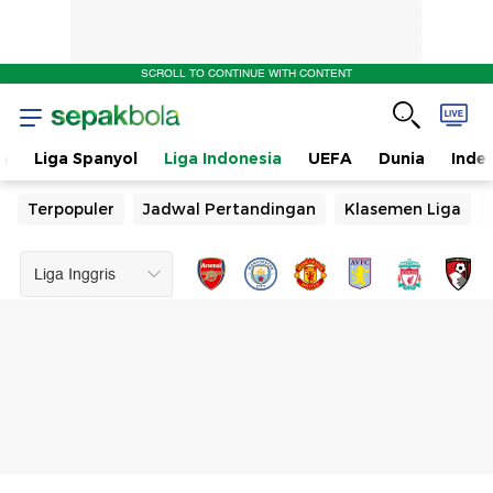
SCROLL TO CONTINUE WITH CONTENT
n
Liga Spanyol
Liga Indonesia
UEFA
Dunia
Inde
Terpopuler
Jadwal Pertandingan
Klasemen Liga