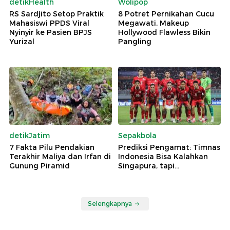
detikHealth
Wolipop
RS Sardjito Setop Praktik
8 Potret Pernikahan Cucu
Mahasiswi PPDS Viral
Megawati, Makeup
Nyinyir ke Pasien BPJS
Hollywood Flawless Bikin
Yurizal
Pangling
detikJatim
Sepakbola
7 Fakta Pilu Pendakian
Prediksi Pengamat: Timnas
Terakhir Maliya dan Irfan di
Indonesia Bisa Kalahkan
Gunung Piramid
Singapura, tapi...
Selengkapnya