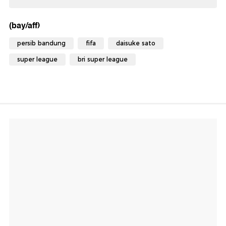
(bay/aff)
persib bandung
fifa
daisuke sato
super league
bri super league