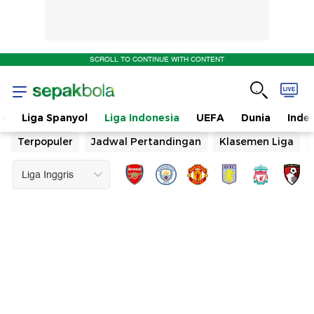
SCROLL TO CONTINUE WITH CONTENT
n
Liga Spanyol
Liga Indonesia
UEFA
Dunia
Inde
Terpopuler
Jadwal Pertandingan
Klasemen Liga