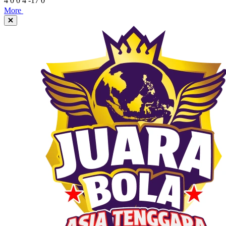
4
0
0
4
-17
0
More