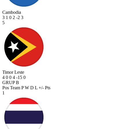
Cambodia
3
1
0
2
-2
3
5
Timor Leste
4
0
0
4
-15
0
GRUP B
Pos
Team
P
W
D
L
+/-
Pts
1