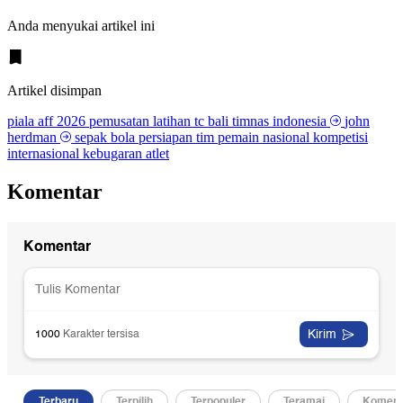
Anda menyukai artikel ini
Artikel disimpan
piala aff 2026
pemusatan latihan
tc bali
timnas indonesia
john
herdman
sepak bola
persiapan tim
pemain nasional
kompetisi
internasional
kebugaran atlet
Komentar