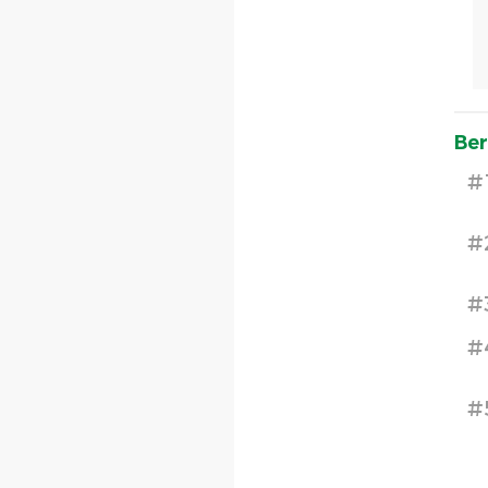
Ber
#
#
#
#
#