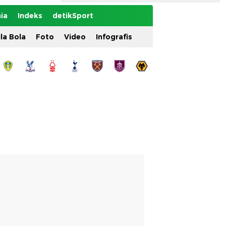
ia
Indeks
detikSport
ila Bola
Foto
Video
Infografis