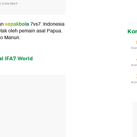
H CONTENT
sepakbola
an
7vs7. Indonesia
etak oleh pemain asal Papua.
Ko
o Manuri.
Ko
al IFA7 World
Ko
T
Ko