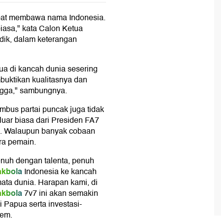
libat membawa nama Indonesia.
iasa," kata Calon Ketua
dik, dalam keterangan
pua di kancah dunia sesering
buktikan kualitasnya dan
ngga," sambungnya.
bus partai puncak juga tidak
uar biasa dari Presiden FA7
. Walaupun banyak cobaan
ra pemain.
enuh dengan talenta, penuh
akbola
Indonesia ke kancah
ata dunia. Harapan kami, di
akbola
7v7 ini akan semakin
i Papua serta investasi-
lem.