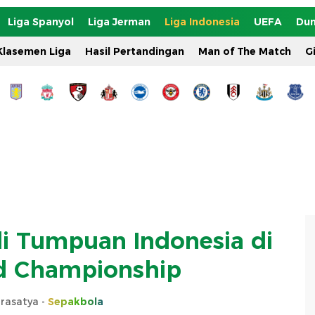
Liga Spanyol
Liga Jerman
Liga Indonesia
UEFA
Dun
Klasemen Liga
Hasil Pertandingan
Man of The Match
G
i Tumpuan Indonesia di
d Championship
rasatya -
Sepakbola