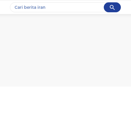
Cancel
Yang sedang ramai dicari
#1
gempa hari ini
#2
demo
#3
gempa
#4
iran
#5
prabowo
Promoted
Terakhir yang dicari
Loading...