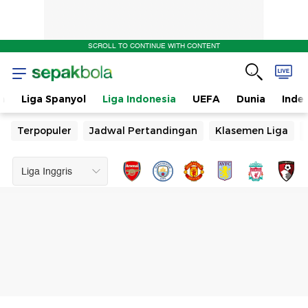
SCROLL TO CONTINUE WITH CONTENT
n
Liga Spanyol
Liga Indonesia
UEFA
Dunia
Inde
Terpopuler
Jadwal Pertandingan
Klasemen Liga