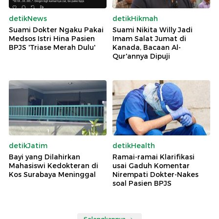
detikNews
detikHikmah
Suami Dokter Ngaku Pakai
Suami Nikita Willy Jadi
Medsos Istri Hina Pasien
Imam Salat Jumat di
BPJS 'Triase Merah Dulu'
Kanada, Bacaan Al-
Qur'annya Dipuji
detikJatim
detikHealth
Bayi yang Dilahirkan
Ramai-ramai Klarifikasi
Mahasiswi Kedokteran di
usai Gaduh Komentar
Kos Surabaya Meninggal
Nirempati Dokter-Nakes
soal Pasien BPJS