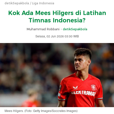
detikSepakbola
Liga Indonesia
Kok Ada Mees Hilgers di Latihan
Timnas Indonesia?
Muhammad Robbani -
detikSepakbola
Selasa, 02 Jun 2026 03:00 WIB
Mees Hilgers. (Foto: Getty Images/Soccrates Images)