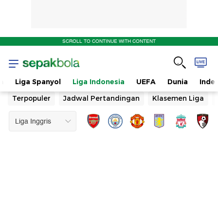
SCROLL TO CONTINUE WITH CONTENT
n
Liga Spanyol
Liga Indonesia
UEFA
Dunia
Inde
Terpopuler
Jadwal Pertandingan
Klasemen Liga