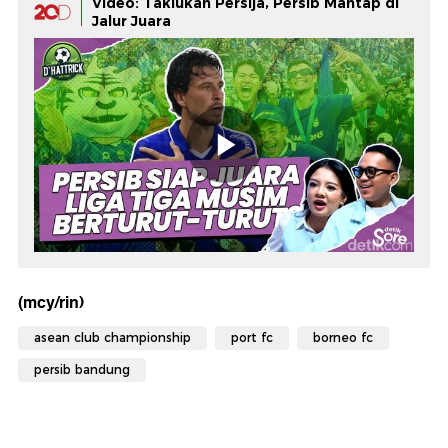
Video: Taklukan Persija, Persib Mantap di
Jalur Juara
(mcy/rin)
asean club championship
port fc
borneo fc
persib bandung