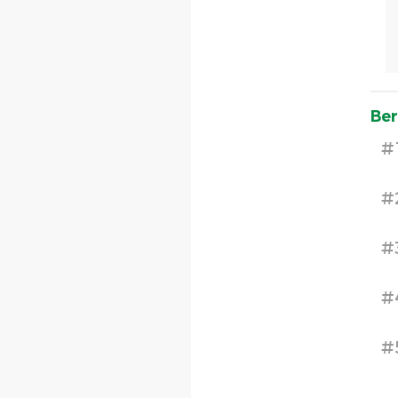
Ber
#
#
#
#
#