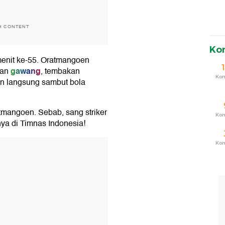
H CONTENT
Ko
enit ke-55. Oratmangoen
gawang
pan
, tembakan
Ko
en langsung sambut bola
atmangoen. Sebab, sang striker
Ko
ya di Timnas Indonesia!
Ko
T