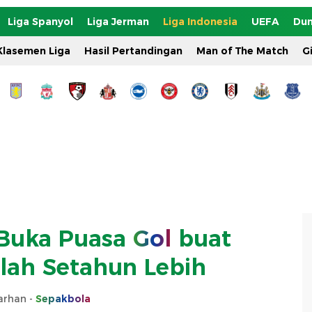
Liga Spanyol
Liga Jerman
Liga Indonesia
UEFA
Dun
Klasemen Liga
Hasil Pertandingan
Man of The Match
G
Buka Puasa
Gol
buat
elah Setahun Lebih
Farhan -
Sepakbola