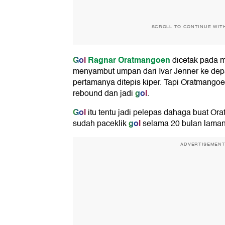
SCROLL TO CONTINUE WIT
Gol
Ragnar Oratmangoen
dicetak pada m
menyambut umpan dari Ivar Jenner ke de
pertamanya ditepis kiper. Tapi Oratmango
gol
rebound dan jadi
.
Gol
itu tentu jadi pelepas dahaga buat Or
gol
sudah paceklik
selama 20 bulan laman
ADVERTISEMEN