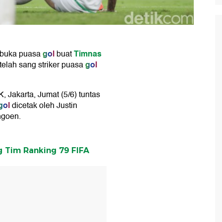
gol
Timnas
 buka puasa
buat
gol
elah sang striker puasa
 Jakarta, Jumat (5/6) tuntas
gol
dicetak oleh Justin
ngoen.
g Tim Ranking 79 FIFA