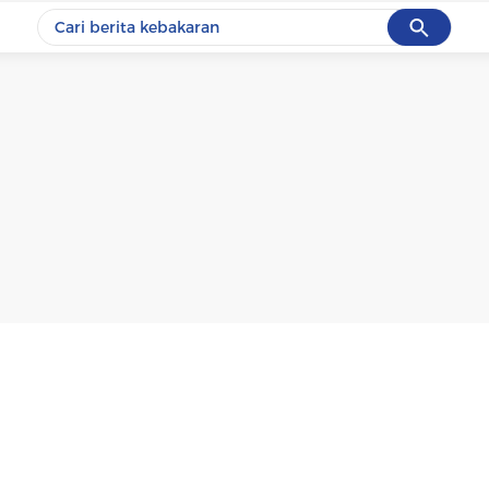
Cancel
Yang sedang ramai dicari
#1
data live draw sgp
#2
kebakaran
#3
prabowo
#4
iran
#5
gempa hari ini
Promoted
Terakhir yang dicari
Loading...