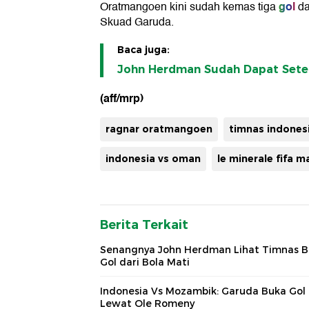
gol
Oratmangoen kini sudah kemas tiga
da
Skuad Garuda.
Baca juga:
John Herdman Sudah Dapat Setel
(aff/mrp)
ragnar oratmangoen
timnas indones
indonesia vs oman
le minerale fifa 
Berita Terkait
Senangnya John Herdman Lihat Timnas B
Gol dari Bola Mati
Indonesia Vs Mozambik: Garuda Buka Gol
Lewat Ole Romeny