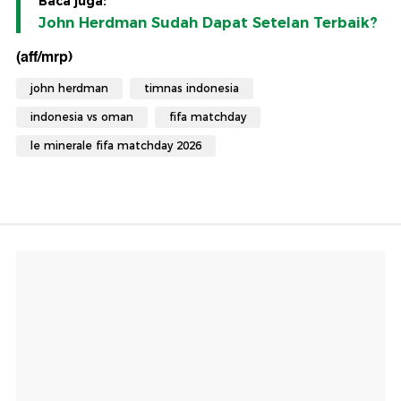
Baca juga:
John Herdman Sudah Dapat Setelan Terbaik?
(aff/mrp)
john herdman
timnas indonesia
indonesia vs oman
fifa matchday
le minerale fifa matchday 2026