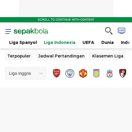
SCROLL TO CONTINUE WITH CONTENT
n
Liga Spanyol
Liga Indonesia
UEFA
Dunia
Inde
Terpopuler
Jadwal Pertandingan
Klasemen Liga