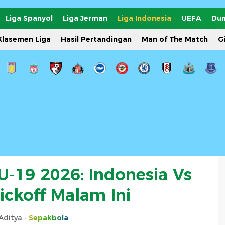
Liga Spanyol
Liga Jerman
Liga Indonesia
UEFA
Dun
Klasemen Liga
Hasil Pertandingan
Man of The Match
G
U-19 2026: Indonesia Vs
ickoff Malam Ini
Aditya -
Sepakbola