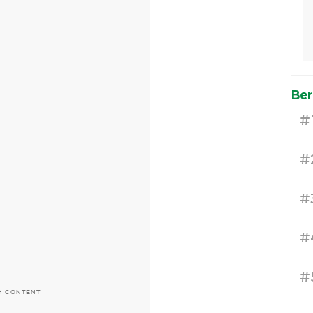
Ber
#
#
#
#
#
H CONTENT