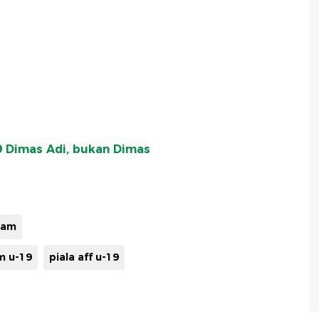
9 Dimas Adi, bukan Dimas
nam
m u-19
piala aff u-19