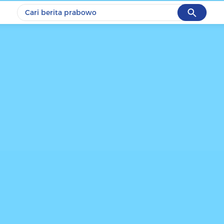
Cancel
Yang sedang ramai dicari
#1
data live draw sgp
#2
piala presiden 2026
#3
prabowo
#4
iran
#5
gempa hari ini
Promoted
Terakhir yang dicari
Loading...