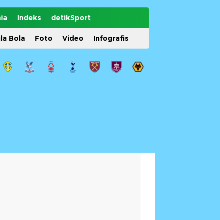
ia
Indeks
detikSport
ila Bola
Foto
Video
Infografis