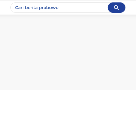
Cancel
Yang sedang ramai dicari
#1
ketik
#2
bromo
#3
streaming motogp
#4
prabowo
#5
data live draw sgp
Promoted
Terakhir yang dicari
Loading...