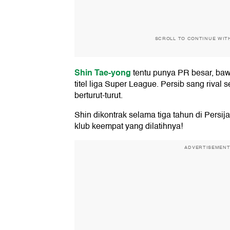
SCROLL TO CONTINUE WIT
Shin Tae-yong
tentu punya PR besar, ba
titel liga Super League. Persib sang rival s
berturut-turut.
Shin dikontrak selama tiga tahun di Persi
klub keempat yang dilatihnya!
ADVERTISEMEN