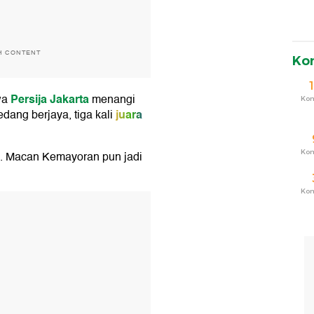
H CONTENT
Ko
Persija Jakarta
wa
menangi
Ko
juara
edang berjaya, tiga kali
Ko
ja. Macan Kemayoran pun jadi
Ko
T