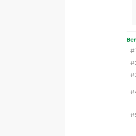
Ber
#
#
#
#
#