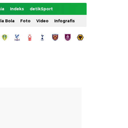
ia
Indeks
detikSport
ila Bola
Foto
Video
Infografis