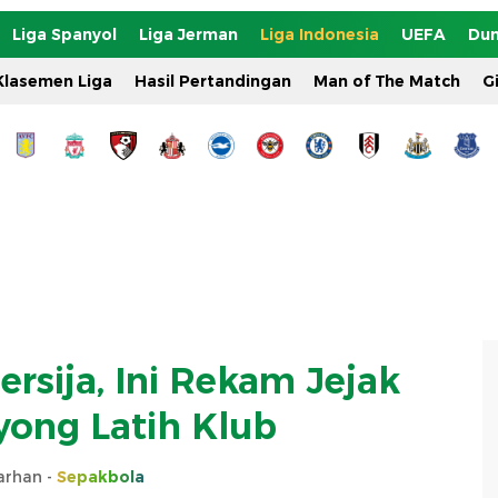
Liga Spanyol
Liga Jerman
Liga Indonesia
UEFA
Dun
Klasemen Liga
Hasil Pertandingan
Man of The Match
G
ersija, Ini Rekam Jejak
yong Latih Klub
Farhan -
Sepakbola