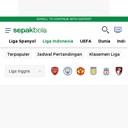
SCROLL TO CONTINUE WITH CONTENT
n
Liga Spanyol
Liga Indonesia
UEFA
Dunia
Inde
Terpopuler
Jadwal Pertandingan
Klasemen Liga