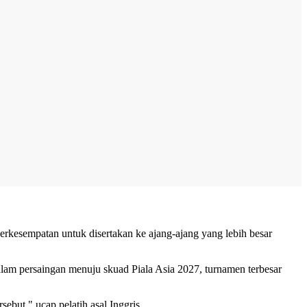
rkesempatan untuk disertakan ke ajang-ajang yang lebih besar
lam persaingan menuju skuad Piala Asia 2027, turnamen terbesar
but," ucap pelatih asal Inggris.