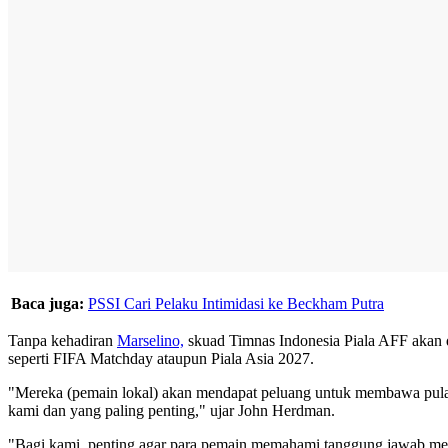
Baca juga:
PSSI Cari Pelaku Intimidasi ke Beckham Putra
Tanpa kehadiran
Marselino,
skuad Timnas Indonesia Piala AFF akan d
seperti FIFA Matchday ataupun Piala Asia 2027.
"Mereka (pemain lokal) akan mendapat peluang untuk membawa pulang
kami dan yang paling penting," ujar John Herdman.
"Bagi kami, penting agar para pemain memahami tanggung jawab merek