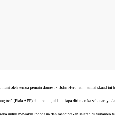
ihuni oleh semua pemain domestik. John Herdman menilai skuad ini be
 trofi (Piala AFF) dan menunjukkan siapa diri mereka sebenarnya da
a untuk mewakili Indonesia dan menciptakan sejarah di turnamen terse