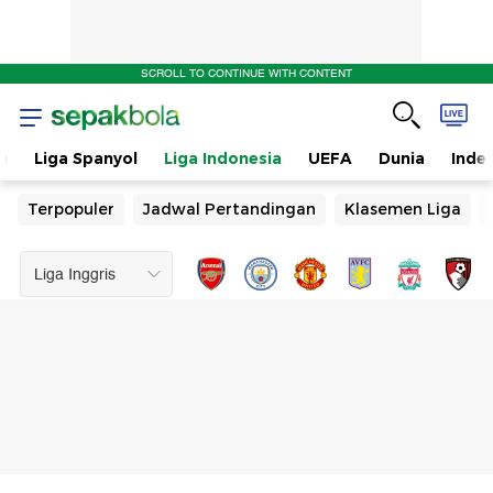
SCROLL TO CONTINUE WITH CONTENT
n
Liga Spanyol
Liga Indonesia
UEFA
Dunia
Inde
Terpopuler
Jadwal Pertandingan
Klasemen Liga