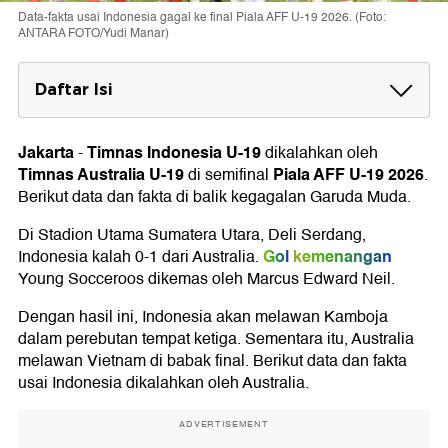
Data-fakta usai Indonesia gagal ke final Piala AFF U-19 2026. (Foto:
ANTARA FOTO/Yudi Manar)
Daftar Isi
4 Data dan Fakta Indonesia Tumbang Lawan
Australia
Jakarta
Timnas Indonesia U-19
-
dikalahkan oleh
1. Nova Arianto Belum Menang Vs Australia
Timnas Australia U-19
Piala AFF U-19 2026
di semifinal
.
2. Kegagalan Keempat Indonesia di Semifinal
Berikut data dan fakta di balik kegagalan Garuda Muda.
3. Laju Kemenangan Indonesia Terhenti
4. Indonesia Gagal Clean Sheet Dua Laga
Di Stadion Utama Sumatera Utara, Deli Serdang,
Gol
kemenangan
Indonesia kalah 0-1 dari Australia.
Young Socceroos dikemas oleh Marcus Edward Neil.
Dengan hasil ini, Indonesia akan melawan Kamboja
dalam perebutan tempat ketiga. Sementara itu, Australia
melawan Vietnam di babak final. Berikut data dan fakta
usai Indonesia dikalahkan oleh Australia.
ADVERTISEMENT