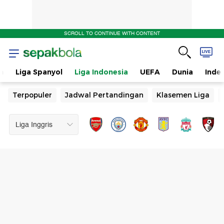
SCROLL TO CONTINUE WITH CONTENT
n
Liga Spanyol
Liga Indonesia
UEFA
Dunia
Inde
Terpopuler
Jadwal Pertandingan
Klasemen Liga