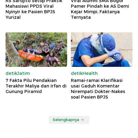
RS Sardjito Setop Praktik
Viral Alumni SMA Bogor
Mahasiswi PPDS Viral
Pamer Pindah ke AS Demi
Nyinyir ke Pasien BPJS
Kejar Mimpi, Faktanya
Yurizal
Ternyata
detikJatim
detikHealth
7 Fakta Pilu Pendakian
Ramai-ramai Klarifikasi
Terakhir Maliya dan Irfan di
usai Gaduh Komentar
Gunung Piramid
Nirempati Dokter-Nakes
soal Pasien BPJS
Selengkapnya