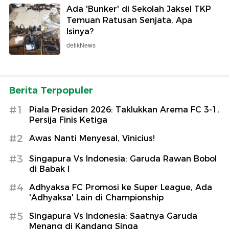
Ada 'Bunker' di Sekolah Jaksel TKP
Temuan Ratusan Senjata, Apa
Isinya?
detikNews
Berita Terpopuler
#1
Piala Presiden 2026: Taklukkan Arema FC 3-1,
Persija Finis Ketiga
#2
Awas Nanti Menyesal, Vinicius!
#3
Singapura Vs Indonesia: Garuda Rawan Bobol
di Babak I
#4
Adhyaksa FC Promosi ke Super League, Ada
'Adhyaksa' Lain di Championship
#5
Singapura Vs Indonesia: Saatnya Garuda
Menang di Kandang Singa