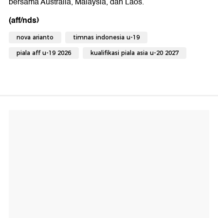
bersama Australia, Malaysia, dan Laos.
(aff/nds)
nova arianto
timnas indonesia u-19
piala aff u-19 2026
kualifikasi piala asia u-20 2027