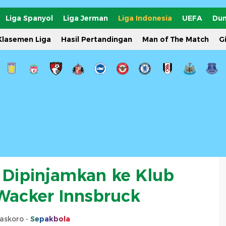
Liga Spanyol
Liga Jerman
Liga Indonesia
UEFA
Dun
Klasemen Liga
Hasil Pertandingan
Man of The Match
G
Dipinjamkan ke Klub
 Wacker Innsbruck
askoro -
Sepakbola