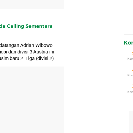
a Calling Sementara
Ko
edatangan Adrian Wibowo
i dari divisi 3 Austria ini
 baru 2. Liga (divisi 2).
Ko
T
Ko
Ko