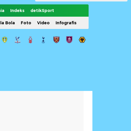
ia
Indeks
detikSport
ila Bola
Foto
Video
Infografis