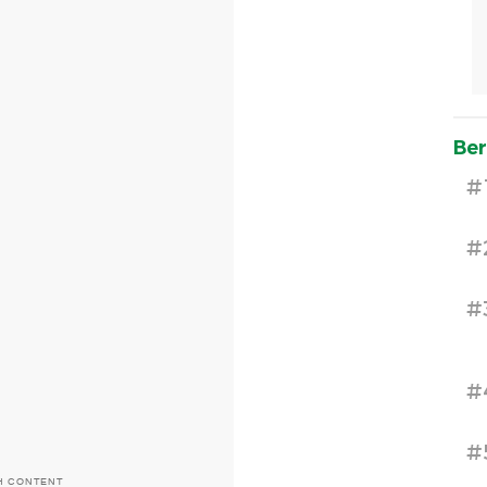
Ber
#
#
#
#
#
H CONTENT