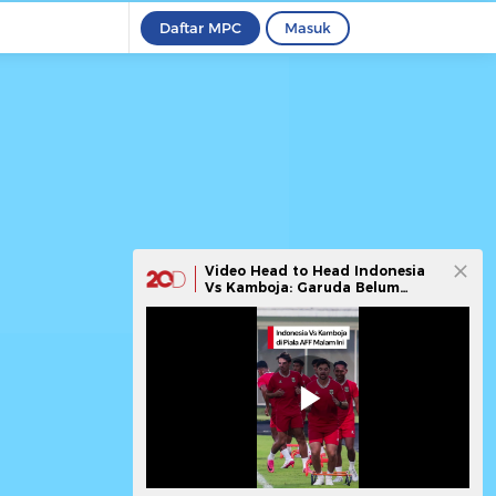
Daftar MPC
Masuk
Video Head to Head Indonesia
Vs Kamboja: Garuda Belum
Pernah Kalah!