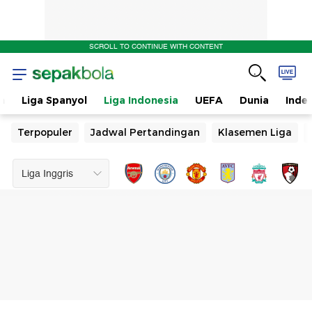
SCROLL TO CONTINUE WITH CONTENT
n
Liga Spanyol
Liga Indonesia
UEFA
Dunia
Inde
Terpopuler
Jadwal Pertandingan
Klasemen Liga