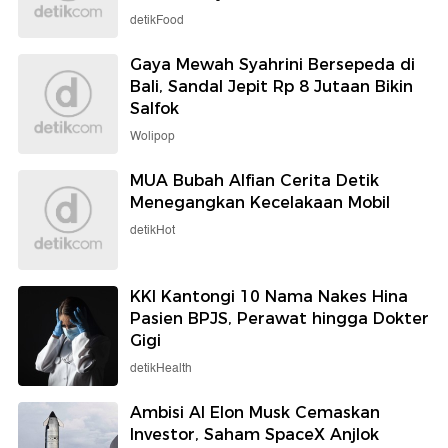
detikFood
Gaya Mewah Syahrini Bersepeda di
Bali, Sandal Jepit Rp 8 Jutaan Bikin
Salfok
Wolipop
MUA Bubah Alfian Cerita Detik
Menegangkan Kecelakaan Mobil
detikHot
KKI Kantongi 10 Nama Nakes Hina
Pasien BPJS, Perawat hingga Dokter
Gigi
detikHealth
Ambisi AI Elon Musk Cemaskan
Investor, Saham SpaceX Anjlok