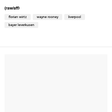
(raw/aff)
florian wirtz
wayne rooney
liverpool
bayer leverkusen