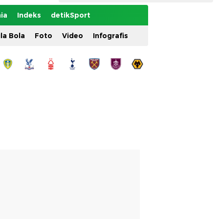
ia
Indeks
detikSport
ila Bola
Foto
Video
Infografis