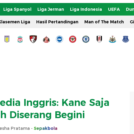
Liga Spanyol
Liga Jerman
Liga Indonesia
UEFA
Dun
Klasemen Liga
Hasil Pertandingan
Man of The Match
G
edia Inggris: Kane Saja
h Diserang Begini
sha Pratama -
Sepakbola