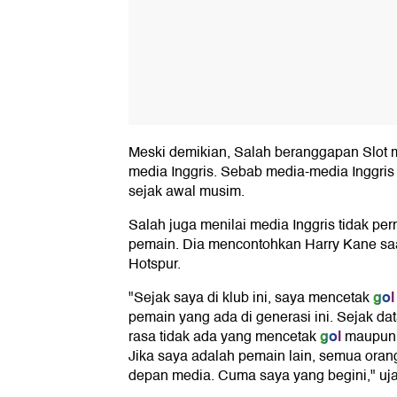
Meski demikian, Salah beranggapan Slot 
media Inggris. Sebab media-media Inggris 
sejak awal musim.
Salah juga menilai media Inggris tidak per
pemain. Dia mencontohkan Harry Kane saa
Hotspur.
gol
"Sejak saya di klub ini, saya mencetak
pemain yang ada di generasi ini. Sejak d
gol
rasa tidak ada yang mencetak
maupun a
Jika saya adalah pemain lain, semua ora
depan media. Cuma saya yang begini," uja