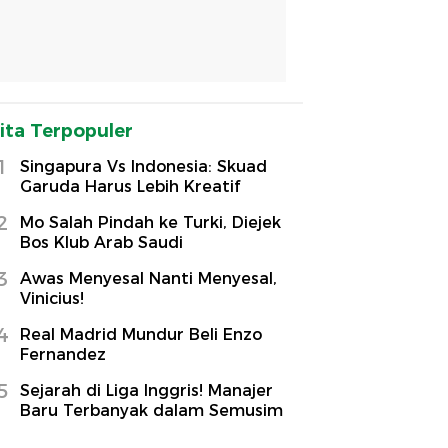
ita Terpopuler
1
Singapura Vs Indonesia: Skuad
Garuda Harus Lebih Kreatif
2
Mo Salah Pindah ke Turki, Diejek
Bos Klub Arab Saudi
3
Awas Menyesal Nanti Menyesal,
Vinicius!
4
Real Madrid Mundur Beli Enzo
Fernandez
5
Sejarah di Liga Inggris! Manajer
Baru Terbanyak dalam Semusim