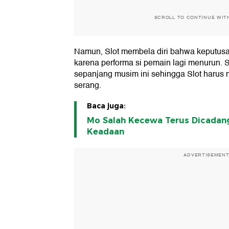
SCROLL TO CONTINUE WIT
Namun, Slot membela diri bahwa keputus
karena performa si pemain lagi menurun. S
sepanjang musim ini sehingga Slot harus men
serang.
Baca juga:
Mo Salah Kecewa Terus Dicadang
Keadaan
ADVERTISEMEN