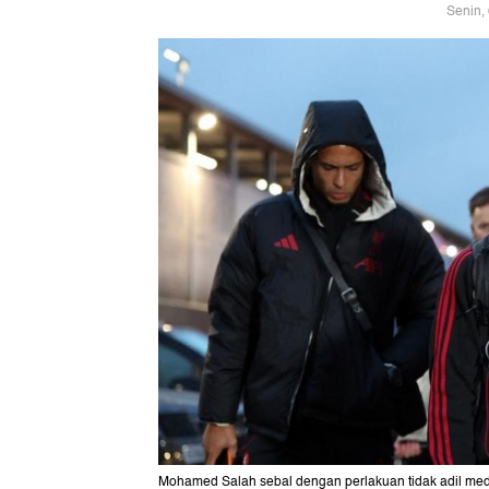
Senin,
Mohamed Salah sebal dengan perlakuan tidak adil medi