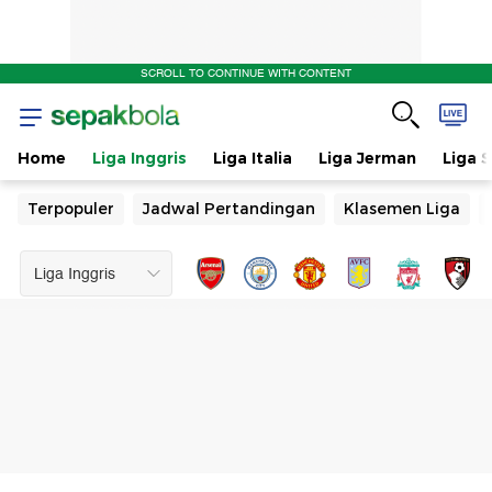
SCROLL TO CONTINUE WITH CONTENT
Home
Liga Inggris
Liga Italia
Liga Jerman
Liga 
Terpopuler
Jadwal Pertandingan
Klasemen Liga