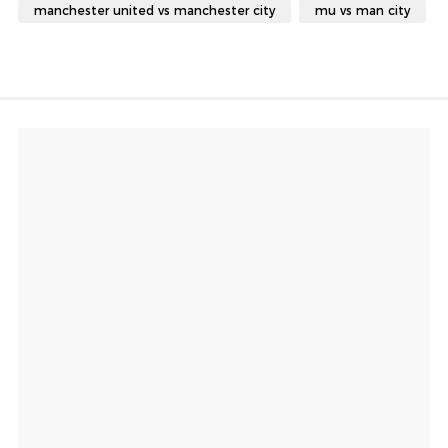
manchester united vs manchester city
mu vs man city