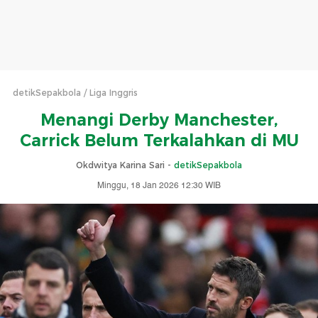
detikSepakbola
Liga Inggris
Menangi Derby Manchester,
Carrick Belum Terkalahkan di MU
Okdwitya Karina Sari -
detikSepakbola
Minggu, 18 Jan 2026 12:30 WIB