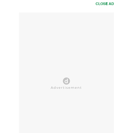
CLOSE AD