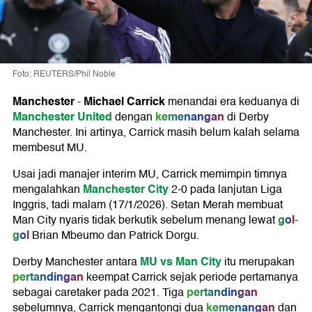
Foto: REUTERS/Phil Noble
Manchester
Michael Carrick
-
menandai era keduanya di
Manchester United
kemenangan
dengan
di Derby
Manchester. Ini artinya, Carrick masih belum kalah selama
membesut MU.
Usai jadi manajer interim MU, Carrick memimpin timnya
Manchester City
mengalahkan
2-0 pada lanjutan Liga
Inggris, tadi malam (17/1/2026). Setan Merah membuat
gol
Man City nyaris tidak berkutik sebelum menang lewat
-
gol
Brian Mbeumo dan Patrick Dorgu.
MU vs Man City
Derby Manchester antara
itu merupakan
pertandingan
keempat Carrick sejak periode pertamanya
pertandingan
sebagai caretaker pada 2021. Tiga
kemenangan
sebelumnya, Carrick mengantongi dua
dan