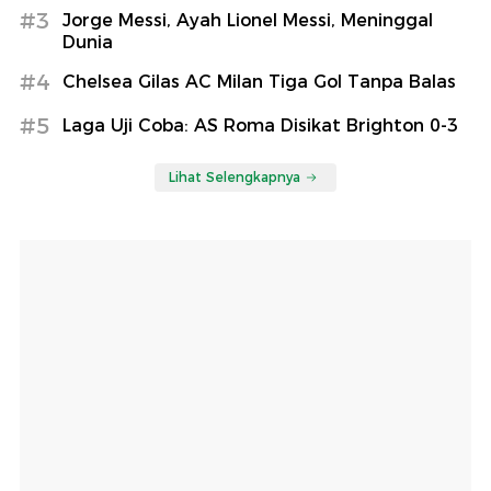
#3
Jorge Messi, Ayah Lionel Messi, Meninggal
Dunia
#4
Chelsea Gilas AC Milan Tiga Gol Tanpa Balas
#5
Laga Uji Coba: AS Roma Disikat Brighton 0-3
Lihat Selengkapnya