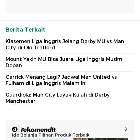
Berita Terkait
Klasemen Liga Inggris Jelang Derby MU vs Man
City di Old Trafford
Mount Yakin MU Bisa Juara Liga Inggris Musim
Depan
Carrick Menang Lagi? Jadwal Man United vs
Fulham di Liga Inggris Malam Ini
Guardiola: Man City Layak Kalah di Derby
Manchester