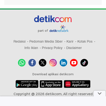
part of
Redaksi
Pedoman Media Siber
Karir
Kotak Pos
Info Iklan
Privacy Policy
Disclaimer
Download aplikasi detikcom
Copyright @ 2026 detikcom, All right reserved