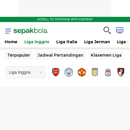
SCROLL TO CONTINUE WITH CONTENT
Home
Liga Inggris
Liga Italia
Liga Jerman
Liga 
Terpopuler
Jadwal Pertandingan
Klasemen Liga