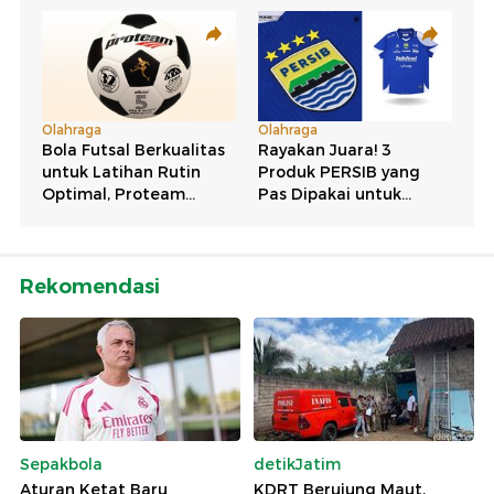
Rekomendasi
Sepakbola
detikJatim
Aturan Ketat Baru
KDRT Berujung Maut,