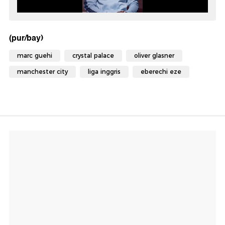
(pur/bay)
marc guehi
crystal palace
oliver glasner
manchester city
liga inggris
eberechi eze