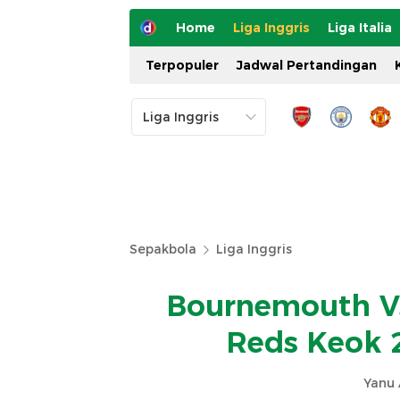
Home
Liga Inggris
Liga Italia
Terpopuler
Jadwal Pertandingan
Sepakbola
Liga Inggris
Bournemouth Vs
Reds Keok 2
Yanu 