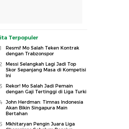
ita Terpopuler
1
Resmi! Mo Salah Teken Kontrak
dengan Trabzonspor
2
Messi Selangkah Lagi Jadi Top
Skor Sepanjang Masa di Kompetisi
Ini
3
Rekor! Mo Salah Jadi Pemain
dengan Gaji Tertinggi di Liga Turki
4
John Herdman: Timnas Indonesia
Akan Bikin Singapura Main
Bertahan
5
Mkhitaryan Pengin Juara Liga