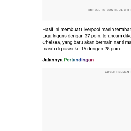
SCROLL TO CONTINUE WIT
Hasil ini membuat Liverpool masih tertahan
Liga Inggris dengan 37 poin, terancam dik
Chelsea, yang baru akan bermain nanti 
masih di posisi ke-15 dengan 28 poin.
Jalannya
Pertandingan
ADVERTISEMEN