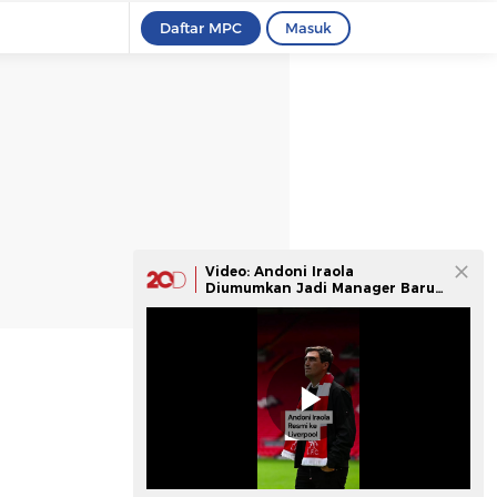
Daftar MPC
Masuk
Video: Andoni Iraola
Diumumkan Jadi Manager Baru
Liverpool!