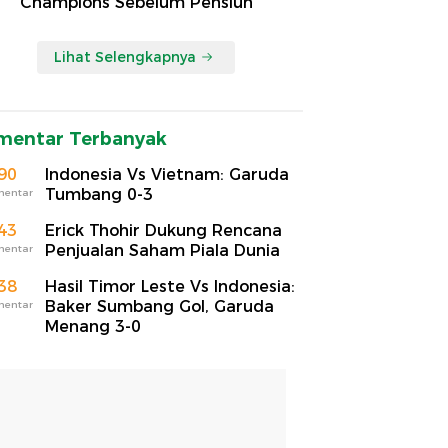
Champions Sebelum Pensiun
Lihat Selengkapnya
mentar Terbanyak
90
Indonesia Vs Vietnam: Garuda
Tumbang 0-3
mentar
43
Erick Thohir Dukung Rencana
Penjualan Saham Piala Dunia
mentar
38
Hasil Timor Leste Vs Indonesia:
Baker Sumbang Gol, Garuda
mentar
Menang 3-0