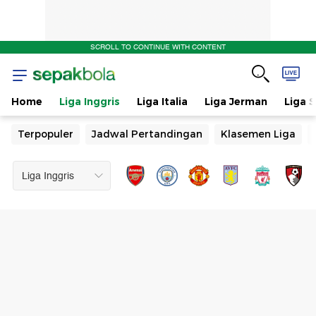
SCROLL TO CONTINUE WITH CONTENT
Home
Liga Inggris
Liga Italia
Liga Jerman
Liga 
Terpopuler
Jadwal Pertandingan
Klasemen Liga