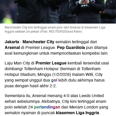
Manchester City kini tertinggal enam poin dari Arsenal di klasemen Liga
Inggris setelah 24 pekan (Foto: REUTERS/David Klein)
Jakarta
Manchester City
-
semakin tertinggal dari
Arsenal
Pep Guardiola
di Premier League.
pun ditanya
soal kemungkinan untuk memprioritaskan kompetisi lain.
Premier League
Laju Man City di
kembali tersendat usai
diimbangi Tottenham Hotspur. Bermain di Tottenham
Hotspur Stadium, Minggu (1/2/2026) malam WIB, City
gol
yang sempat unggul dua
lebih dulu akhirnya harus
puas dengan hasil akhir 2-2.
Sementara itu, Arsenal menang 4-0 atas Leeds United
sehari sebelumnya. Akibatnya, City kini tertinggal enam
pertandingan
poin setelah 24
dari Meriam London yang
klasemen Liga Inggris
semakin nyaman di puncak
.