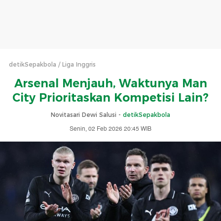
detikSepakbola
Liga Inggris
Arsenal Menjauh, Waktunya Man
City Prioritaskan Kompetisi Lain?
Novitasari Dewi Salusi -
detikSepakbola
Senin, 02 Feb 2026 20:45 WIB