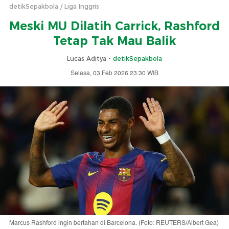
detikSepakbola
Liga Inggris
Meski MU Dilatih Carrick, Rashford
Tetap Tak Mau Balik
Lucas Aditya -
detikSepakbola
Selasa, 03 Feb 2026 23:30 WIB
Marcus Rashford ingin bertahan di Barcelona. (Foto: REUTERS/Albert Gea)