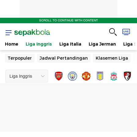
SCROLL TO CONTINUE WITH CONTENT
Home
Liga Inggris
Liga Italia
Liga Jerman
Liga 
Terpopuler
Jadwal Pertandingan
Klasemen Liga