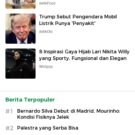
detikFood
Trump Sebut Pengendara Mobil
Listrik Punya 'Penyakit'
detikOto
8 Inspirasi Gaya Hijab Lari Nikita Willy
yang Sporty, Fungsional dan Elegan
Wolipop
Berita Terpopuler
#1
Bernardo Silva Debut di Madrid, Mourinho:
Kondisi Fisiknya Jelek
#2
Palestra yang Serba Bisa