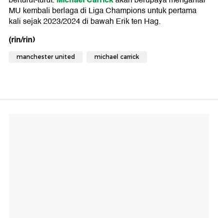
berturut-turut.
akan berupaya mengantar
MU kembali berlaga di Liga Champions untuk pertama
kali sejak 2023/2024 di bawah Erik ten Hag.
(rin/rin)
manchester united
michael carrick