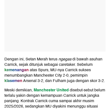
Dengan ini, Setan Merah terus
ngegas
di bawah asuhan
Carrick, sejak ditunjuk sebagai caretaker. Sebelum
kemenangan
atas Spurs, MU-nya Carrick sukses
menumbangkan Manchester City 2-0, pemimpin
klasemen
Arsenal 3-2, dan Fulham juga dengan skor 3-2.
Manchester United
Meski demikian,
disebut-sebut belum
terlalu yakin dengan kemampuan Carrick untuk jangka
panjang. Kontrak Carrick cuma sampai akhir musim
2025/2026, sedangkan MU diyakini menunggu situasi