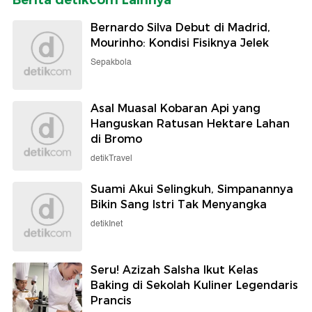
Bernardo Silva Debut di Madrid,
Mourinho: Kondisi Fisiknya Jelek
Sepakbola
Asal Muasal Kobaran Api yang
Hanguskan Ratusan Hektare Lahan
di Bromo
detikTravel
Suami Akui Selingkuh, Simpanannya
Bikin Sang Istri Tak Menyangka
detikInet
Seru! Azizah Salsha Ikut Kelas
Baking di Sekolah Kuliner Legendaris
Prancis