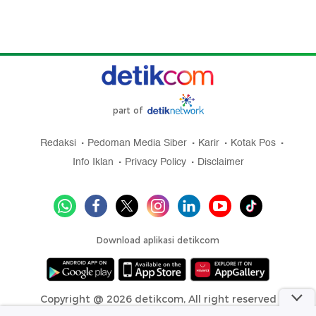
part of
Redaksi
Pedoman Media Siber
Karir
Kotak Pos
Info Iklan
Privacy Policy
Disclaimer
Download aplikasi detikcom
Copyright @ 2026 detikcom, All right reserved