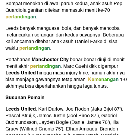
Sempat menekan di awal paruh kedua, anak asuh Pep
Guardiola gantian ditekan memasuki menit ke-70
pertandingan
.
Leeds banyak menguasai bola, dan banyak mencoba
melancarkan serangan dari kedua sayapnya. Beberapa
kali ancaman ditebar anak asuh Daniel Farke di sisa
pertandingan
waktu
.
Manchester City
Pertahanan
benar-benar diuji di menit-
pertandingan
menit akhir
. Marc Guehi dkk digempur
Leeds United
hingga masa injury time, namun akhirnya
Kemenangan
bisa menjaga gawangnya tetap aman.
1-0
akhirnya bisa dipertahankan hingga laga tuntas.
Susunan Pemain
Leeds United
: Karl Darlow, Joe Rodon (Jaka Bijol 87'),
Pascal Struijk, James Justin (Joel Piroe 87'), Gabriel
Gudmundsson, Jayden Bogle (Daniel James 76'), Ilia
Gruev (Wilfried Gnonto 75'), Ethan Ampadu, Brenden