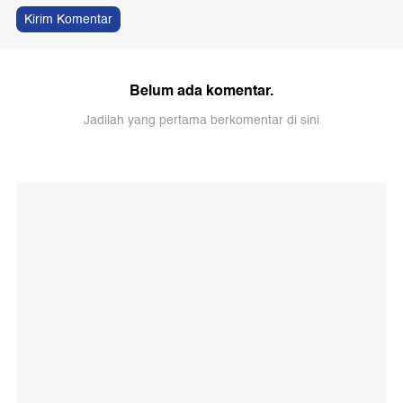
Kirim Komentar
Belum ada komentar.
Jadilah yang pertama berkomentar di sini