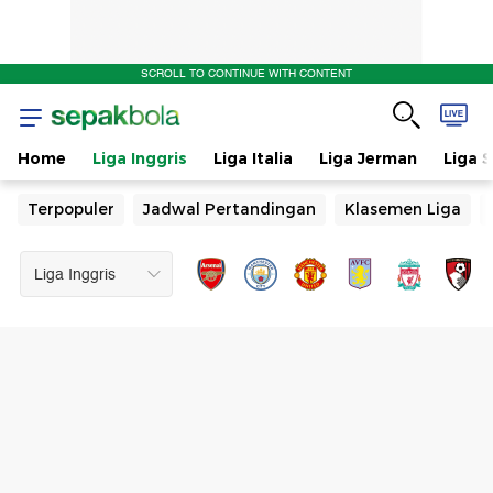
SCROLL TO CONTINUE WITH CONTENT
Home
Liga Inggris
Liga Italia
Liga Jerman
Liga 
Terpopuler
Jadwal Pertandingan
Klasemen Liga