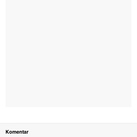
Komentar