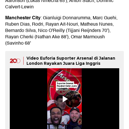
Aaronson (Lukas Nmecha 65'), Anton Stach, Dominic
Calvert-Lewin
Manchester City
: Gianluigi Donnarumma, Marc Guehi,
Ruben Dias, Rodri, Rayan Ait-Nouri, Matheus Nunes,
Bernardo Silva, Nico O'Reilly (Tijjani Reijnders 70'),
Rayan Cherki (Nathan Ake 88'), Omar Marmoush
(Savinho 68'
Video Euforia Suporter Arsenal di Jalanan
London Rayakan Juara Liga Inggris