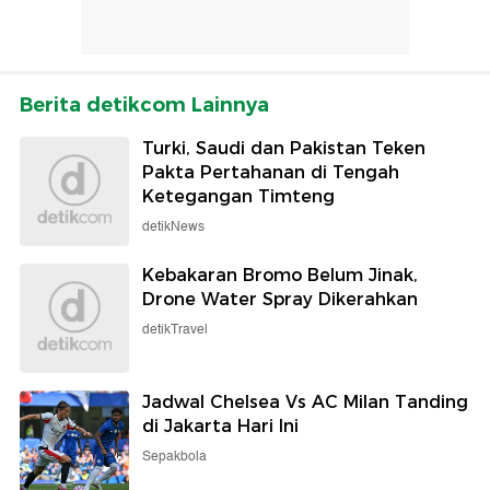
Berita detikcom Lainnya
Turki, Saudi dan Pakistan Teken
Pakta Pertahanan di Tengah
Ketegangan Timteng
detikNews
Kebakaran Bromo Belum Jinak,
Drone Water Spray Dikerahkan
detikTravel
Jadwal Chelsea Vs AC Milan Tanding
di Jakarta Hari Ini
Sepakbola