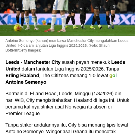
Antoine Semenyo (kanan) membawa Manchester City mengalahkan Leeds
United 1-0 dalam lanjutan Liga Inggris 2025/2026. (Foto: Shaun
Botterill/Getty Images)
Leeds
Manchester City
Leeds
-
susah payah menekuk
United
dalam lanjutan Liga Inggris 2025/2026. Tanpa
Erling Haaland
gol
, The Citizens menang 1-0 lewat
Antoine Semenyo
.
Bermain di Elland Road, Leeds, Minggu (1/3/2026) dini
hari WIB, City mengistirahatkan Haaland di laga ini. Untuk
pertama kalinya striker asal Norwegia itu absen di
Premier League.
Tanpa striker andalannya itu, City bisa menang tipis lewal
Antoine Semenyo. Winger asal Ghana itu mencetak