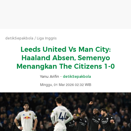
detikSepakbola
Liga Inggris
Leeds United Vs Man City:
Haaland Absen, Semenyo
Menangkan The Citizens 1-0
Yanu Arifin -
detikSepakbola
Minggu, 01 Mar 2026 02:32 WIB