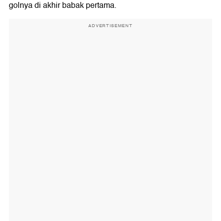
golnya di akhir babak pertama.
ADVERTISEMENT