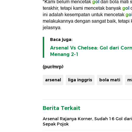
gol
"Kami belum mencetak
dari bola mati
gol
terakhir, tetapi kami mencetak banyak
d
go
ini adalah kesempatan untuk mencetak
melakukannya dengan sangat baik, tetapi 
jelasnya.
Baca juga:
Arsenal Vs Chelsea: Gol dari Co
Menang 2-1
(pur/mrp)
arsenal
liga inggris
bola mati
mi
Berita Terkait
Arsenal Rajanya Korner, Sudah 16 Gol dar
Sepak Pojok