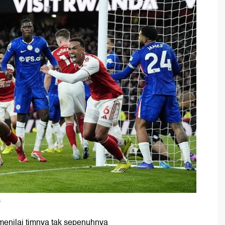
s
 menilai timnya tak sepenuhnya