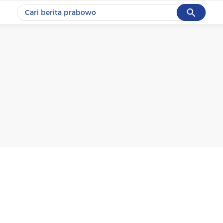
Cancel
Yang sedang ramai dicari
#1
data live draw sgp
#2
k-talk
#3
kebakaran
#4
prabowo
#5
gempa hari ini
Promoted
Terakhir yang dicari
Loading...