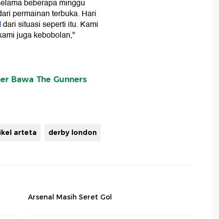
 selama beberapa minggu
ari permainan terbuka. Hari
l
dari situasi seperti itu. Kami
kami juga kebobolan,"
rner Bawa The Gunners
kel arteta
derby london
i
Arsenal Masih Seret Gol