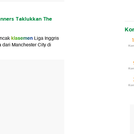
unners Taklukkan The
Ko
klasemen
uncak
Liga Inggris
 dari Manchester City di
Ko
T
Ko
Ko