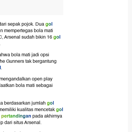
gol
ari sepak pojok. Dua
kin mempertegas bola mati
gol
C, Arsenal sudah bikin 16
.
ahwa bola mati jadi opsi
 The Gunners tak bergantung
l
.
a mengandalkan open play
faatkan bola mati sebagai
gol
eka berdasarkan jumlah
gol
emiliki kualitas mencetak
pertandingan
pada akhirnya
ip dari situs Arsenal.