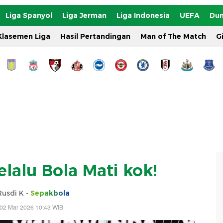
Liga Spanyol
Liga Jerman
Liga Indonesia
UEFA
Dun
Klasemen Liga
Hasil Pertandingan
Man of The Match
G
elalu Bola Mati kok!
Rusdi K -
Sepakbola
 02 Mar 2026 10:43 WIB