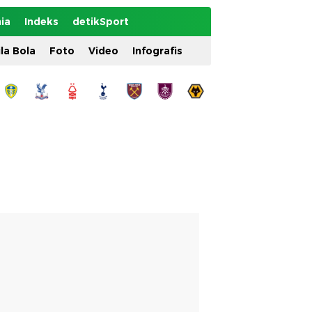
ia
Indeks
detikSport
ila Bola
Foto
Video
Infografis