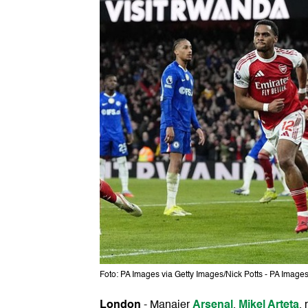
Foto: PA Images via Getty Images/Nick Potts - PA Image
London
Arsenal
Mikel Arteta
-
Manajer
,
,