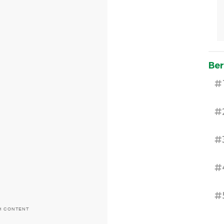
Ber
#
#
#
#
#
H CONTENT