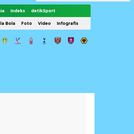
ia
Indeks
detikSport
ila Bola
Foto
Video
Infografis