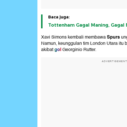
Baca juga:
Tottenham Gagal Maning, Gagal
Spurs
Xavi Simons kembali membawa
un
Namun, keunggulan tim London Utara itu 
gol
akibat
Georginio Rutter.
ADVERTISEMEN