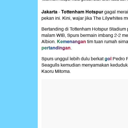
Jakarta
Tottenham Hotspur
-
gagal merai
pekan ini. Kini, wajar jika The Lilywhites 
Bertanding di Tottenham Hotspur Stadium 
malam WIB, Spurs bermain imbang 2-2 me
Kemenangan
Albion.
tim tuan rumah sirna
pertandingan
.
gol
Spurs unggul lebih dulu berkat
Pedro P
Seagulls kemudian menyamakan keduduka
Kaoru Mitoma.