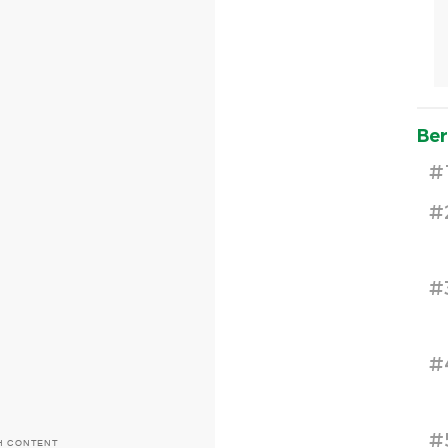
Ber
#
#
#
#
#
H CONTENT