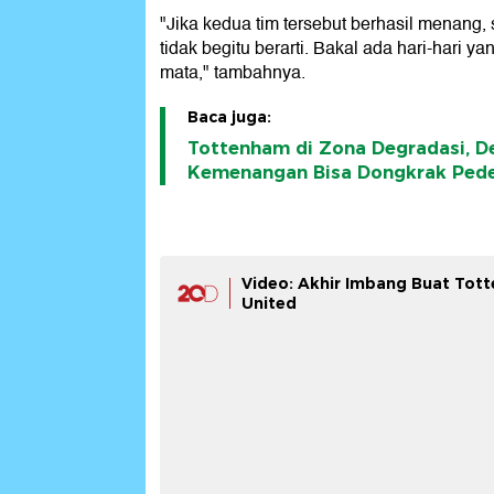
"Jika kedua tim tersebut berhasil menang, 
tidak begitu berarti. Bakal ada hari-hari
mata," tambahnya.
Baca juga:
Tottenham di Zona Degradasi, De
Kemenangan Bisa Dongkrak Ped
Video: Akhir Imbang Buat Tot
United