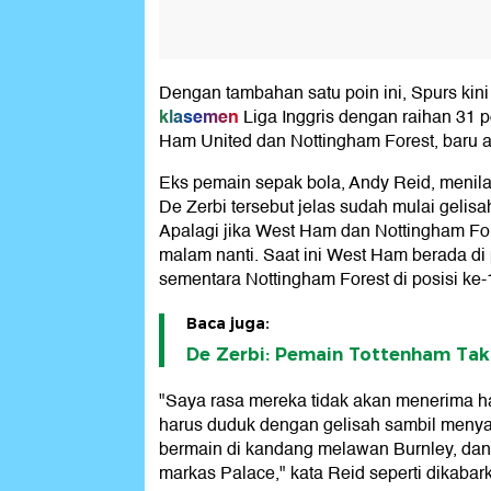
Dengan tambahan satu poin ini, Spurs kin
klasemen
Liga Inggris dengan raihan 31 p
Ham United dan Nottingham Forest, baru a
Eks pemain sepak bola, Andy Reid, menil
De Zerbi tersebut jelas sudah mulai gelis
Apalagi jika West Ham dan Nottingham Fo
malam nanti. Saat ini West Ham berada di 
sementara Nottingham Forest di posisi ke-
Baca juga:
De Zerbi: Pemain Tottenham Tak
"Saya rasa mereka tidak akan menerima ha
harus duduk dengan gelisah sambil menya
bermain di kandang melawan Burnley, da
markas Palace," kata Reid seperti dikaba