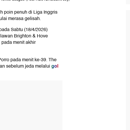
h poin penuh di Liga Inggris
mulai merasa gelisah.
pada Sabtu (18/4/2026)
lawan Brighton & Hove
 pada menit akhir
orro pada menit ke-39. The
gol
n sebelum jeda melalui