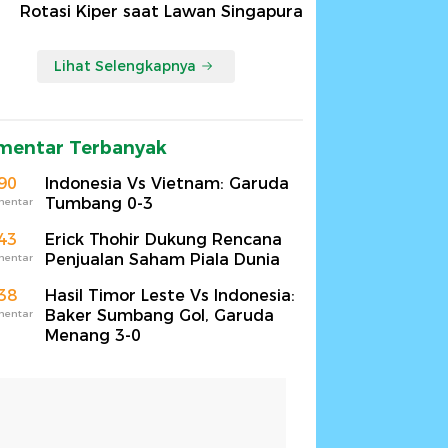
Rotasi Kiper saat Lawan Singapura
Lihat Selengkapnya
mentar Terbanyak
90
Indonesia Vs Vietnam: Garuda
Tumbang 0-3
mentar
43
Erick Thohir Dukung Rencana
Penjualan Saham Piala Dunia
mentar
38
Hasil Timor Leste Vs Indonesia:
Baker Sumbang Gol, Garuda
mentar
Menang 3-0