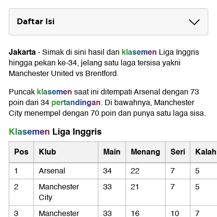
Daftar Isi
Klasemen Liga Inggris
Jakarta
klasemen
- Simak di sini hasil dan
Liga Inggris
Hasil lengkap Liga Inggris pekan ke-34:
hingga pekan ke-34, jelang satu laga tersisa yakni
Jadwal MU vs Brentford
Manchester United vs Brentford.
Rekor Pertemuan Tak Menguntungkan MU
klasemen
Puncak
saat ini ditempati Arsenal dengan 73
pertandingan
poin dari 34
. Di bawahnya, Manchester
City menempel dengan 70 poin dan punya satu laga sisa.
Klasemen
Liga Inggris
Pos
Klub
Main
Menang
Seri
Kalah
1
Arsenal
34
22
7
5
2
Manchester
33
21
7
5
City
3
Manchester
33
16
10
7