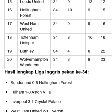
15
Leeds United
34
9
13
12
16
Nottingham
34
10
9
15
Forest
17
West Ham
34
9
9
16
United
18
Tottenham
34
8
10
16
Hotspur
19
Burnley
34
4
8
22
20
Wolverhampton
34
3
8
23
Wanderers
Hasil lengkap Liga Inggris pekan ke-34:
Sunderland 0-5 Nottingham Forest
Fulham 1-0 Aston Villa
Liverpool 3-1 Crystal Palace
West Ham United 2-1 Everton