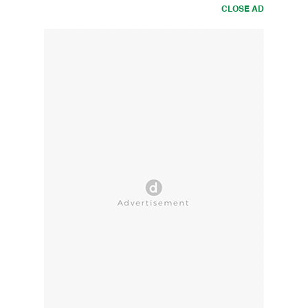
CLOSE AD