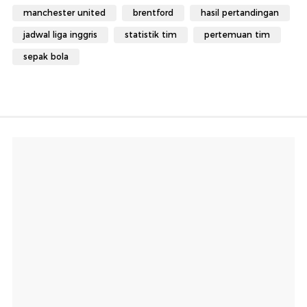
manchester united
brentford
hasil pertandingan
jadwal liga inggris
statistik tim
pertemuan tim
sepak bola