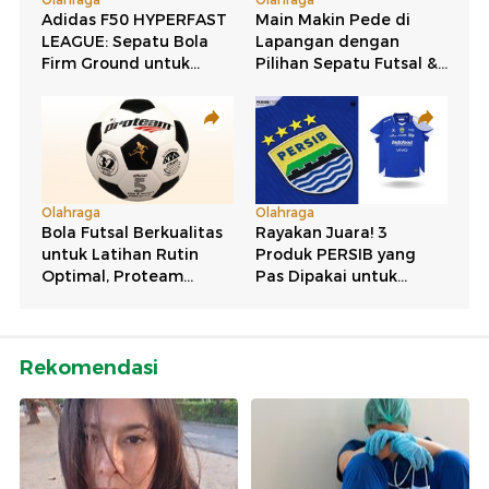
Rekomendasi