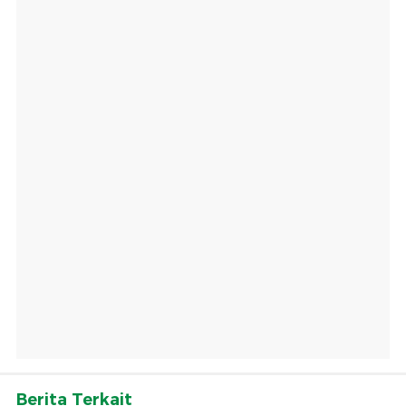
Berita Terkait