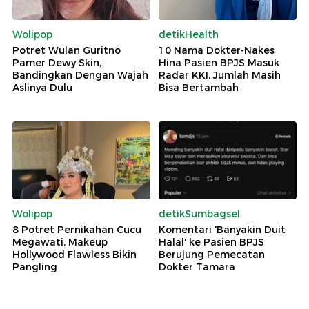
Wolipop
detikHealth
Potret Wulan Guritno
10 Nama Dokter-Nakes
Pamer Dewy Skin,
Hina Pasien BPJS Masuk
Bandingkan Dengan Wajah
Radar KKI, Jumlah Masih
Aslinya Dulu
Bisa Bertambah
Wolipop
detikSumbagsel
8 Potret Pernikahan Cucu
Komentari 'Banyakin Duit
Megawati, Makeup
Halal' ke Pasien BPJS
Hollywood Flawless Bikin
Berujung Pemecatan
Pangling
Dokter Tamara