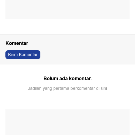
Komentar
Kirim Komentar
Belum ada komentar.
Jadilah yang pertama berkomentar di sini