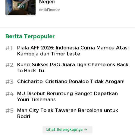
Negeri
detikFinance
Berita Terpopuler
#1
Piala AFF 2026: Indonesia Cuma Mampu Atasi
Kamboja dan Timor Leste
#2
Kunci Sukses PSG Juara Liga Champions Back
to Back itu...
#3
Chicharito: Cristiano Ronaldo Tidak Arogan!
#4
MU Disebut Beruntung Banget Dapatkan
Youri Tielemans
#5
Man City Tolak Tawaran Barcelona untuk
Rodri
Lihat Selengkapnya