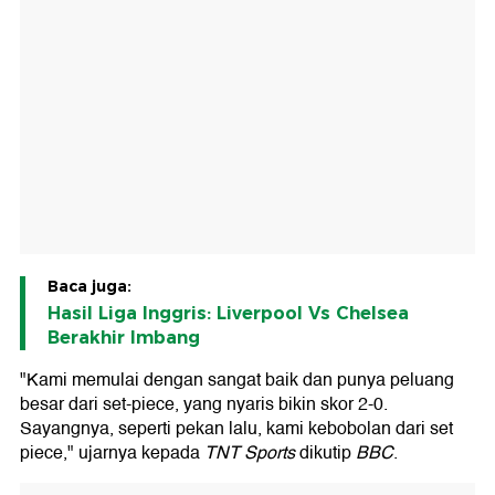
Baca juga:
Hasil Liga Inggris: Liverpool Vs Chelsea
Berakhir Imbang
"Kami memulai dengan sangat baik dan punya peluang
besar dari set-piece, yang nyaris bikin skor 2-0.
Sayangnya, seperti pekan lalu, kami kebobolan dari set
piece," ujarnya kepada
TNT Sports
dikutip
BBC
.