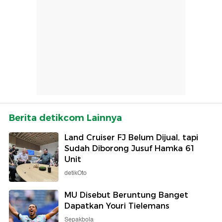
Berita detikcom Lainnya
Land Cruiser FJ Belum Dijual, tapi
Sudah Diborong Jusuf Hamka 61
Unit
detikOto
MU Disebut Beruntung Banget
Dapatkan Youri Tielemans
Sepakbola