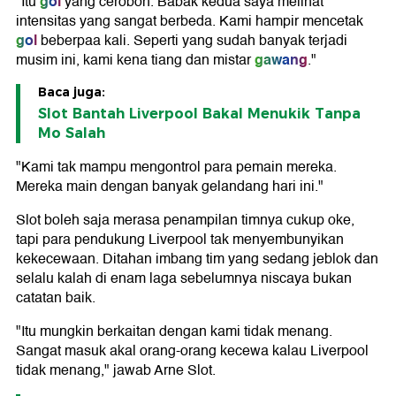
gol
"Itu
yang ceroboh. Babak kedua saya melihat
intensitas yang sangat berbeda. Kami hampir mencetak
gol
beberpaa kali. Seperti yang sudah banyak terjadi
gawang
musim ini, kami kena tiang dan mistar
."
Baca juga:
Slot Bantah Liverpool Bakal Menukik Tanpa
Mo Salah
"Kami tak mampu mengontrol para pemain mereka.
Mereka main dengan banyak gelandang hari ini."
Slot boleh saja merasa penampilan timnya cukup oke,
tapi para pendukung Liverpool tak menyembunyikan
kekecewaan. Ditahan imbang tim yang sedang jeblok dan
selalu kalah di enam laga sebelumnya niscaya bukan
catatan baik.
"Itu mungkin berkaitan dengan kami tidak menang.
Sangat masuk akal orang-orang kecewa kalau Liverpool
tidak menang," jawab Arne Slot.