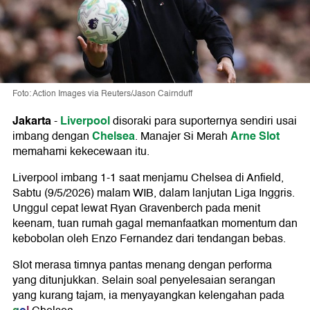
Foto: Action Images via Reuters/Jason Cairnduff
Jakarta
Liverpool
-
disoraki para suporternya sendiri usai
Chelsea
Arne Slot
imbang dengan
. Manajer Si Merah
memahami kekecewaan itu.
Liverpool imbang 1-1 saat menjamu Chelsea di Anfield,
Sabtu (9/5/2026) malam WIB, dalam lanjutan Liga Inggris.
Unggul cepat lewat Ryan Gravenberch pada menit
keenam, tuan rumah gagal memanfaatkan momentum dan
kebobolan oleh Enzo Fernandez dari tendangan bebas.
Slot merasa timnya pantas menang dengan performa
yang ditunjukkan. Selain soal penyelesaian serangan
yang kurang tajam, ia menyayangkan kelengahan pada