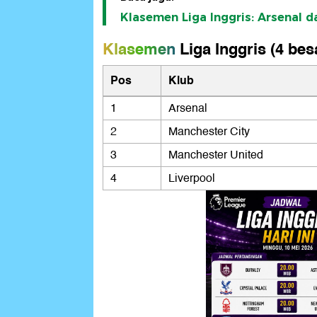
Klasemen Liga Inggris: Arsenal 
Klasemen
Liga Inggris (4 bes
Pos
Klub
1
Arsenal
2
Manchester City
3
Manchester United
4
Liverpool