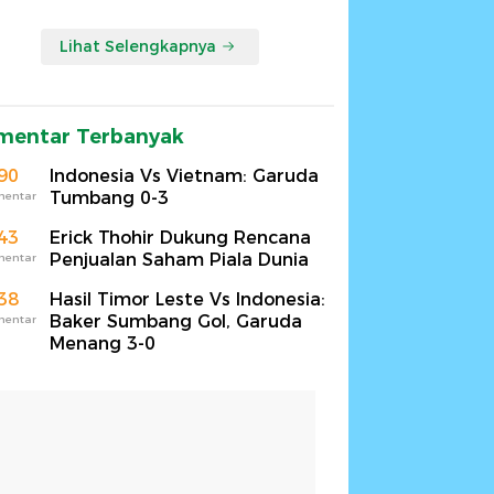
Lihat Selengkapnya
mentar Terbanyak
90
Indonesia Vs Vietnam: Garuda
Tumbang 0-3
mentar
43
Erick Thohir Dukung Rencana
Penjualan Saham Piala Dunia
mentar
38
Hasil Timor Leste Vs Indonesia:
Baker Sumbang Gol, Garuda
mentar
Menang 3-0