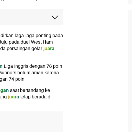
irkan laga-laga penting pada
rtuju pada duel
West Ham
ar?
juara
da persaingan gelar
n
Liga Inggris dengan 76 poin
 Gunners belum aman karena
gan 74 poin.
ngan
saat bertandang ke
juara
ang
tetap berada di