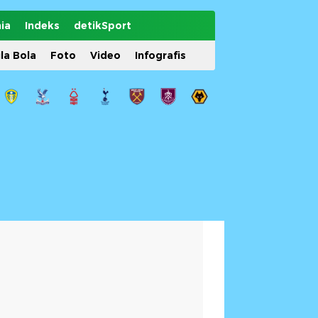
ia
Indeks
detikSport
ila Bola
Foto
Video
Infografis