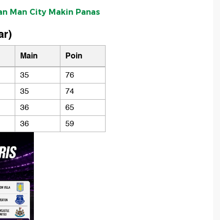
dan Man City Makin Panas
ar)
Main
Poin
35
76
35
74
36
65
36
59