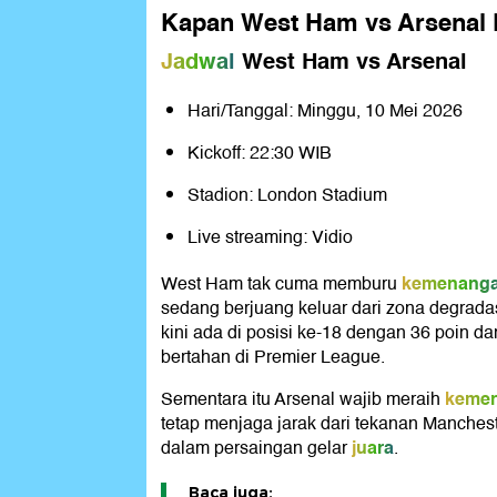
Kapan West Ham vs Arsenal 
Jadwal
West Ham vs Arsenal
Hari/Tanggal: Minggu, 10 Mei 2026
Kickoff: 22:30 WIB
Stadion: London Stadium
Live streaming:
Vidio
kemenang
West Ham tak cuma memburu
sedang berjuang keluar dari zona degrada
kini ada di posisi ke-18 dengan 36 poin d
bertahan di Premier League.
keme
Sementara itu Arsenal wajib meraih
tetap menjaga jarak dari tekanan Manchest
juara
dalam persaingan gelar
.
Baca juga: