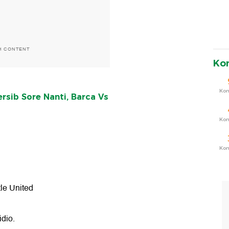
H CONTENT
Ko
Ko
ersib Sore Nanti, Barca Vs
Ko
Ko
le United
idio
.