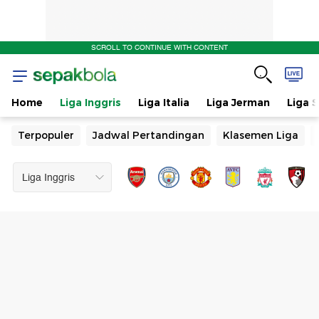
SCROLL TO CONTINUE WITH CONTENT
Home
Liga Inggris
Liga Italia
Liga Jerman
Liga 
Terpopuler
Jadwal Pertandingan
Klasemen Liga