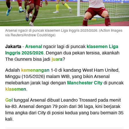
Arsenal ngacir di puncak klasemen Liga Inggris 2025/2026. (Action Images
via Reuters/Andrew Couldridge)
Jakarta
Arsenal
klasemen Liga
-
ngacir lagi di puncak
Inggris 2025/2026
. Dengan dua pekan tersisa, akankah
juara
The Gunners bisa jadi
?
kemenangan
Adalah
1-0 di kandang West Ham United,
Minggu (10/5/2026) malam WIB, yang bikin Arsenal
Manchester City
melebarkan jarak lagi dengan
di puncak
klasemen
.
Gol
tunggal Arsenal dibuat Leandro Trossard pada menit
ke-83. Arsenal dengan 79 poin dari 36 laga, kini berjarak
lima angka dari City di posisi kedua yang baru bermain 35
kali.