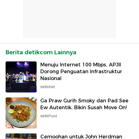
Berita detikcom Lainnya
Menuju Internet 100 Mbps, APJII
Dorong Penguatan Infrastruktur
Nasional
detikInet
Ga Praw Gurih Smoky dan Pad See
Ew Autentik, Bikin Susah Move On!
detikFood
Cemoohan untuk John Herdman