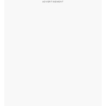
ADVERTISEMENT