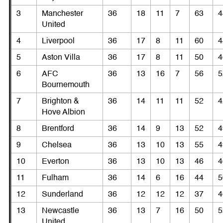
3
Manchester
36
18
11
7
63
4
United
4
Liverpool
36
17
8
11
60
4
5
Aston Villa
36
17
8
11
50
4
6
AFC
36
13
16
7
56
5
Bournemouth
7
Brighton &
36
14
11
11
52
4
Hove Albion
8
Brentford
36
14
9
13
52
4
9
Chelsea
36
13
10
13
55
4
10
Everton
36
13
10
13
46
4
11
Fulham
36
14
6
16
44
5
12
Sunderland
36
12
12
12
37
4
13
Newcastle
36
13
7
16
50
5
United