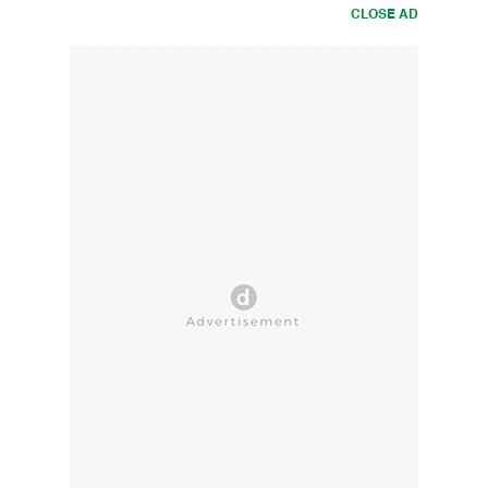
CLOSE AD