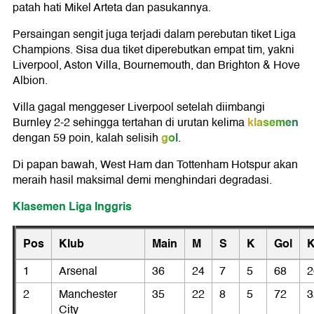
patah hati Mikel Arteta dan pasukannya.
Persaingan sengit juga terjadi dalam perebutan tiket Liga
Champions. Sisa dua tiket diperebutkan empat tim, yakni
Liverpool, Aston Villa, Bournemouth, dan Brighton & Hove
Albion.
Villa gagal menggeser Liverpool setelah diimbangi
klasemen
Burnley 2-2 sehingga tertahan di urutan kelima
gol
dengan 59 poin, kalah selisih
.
Di papan bawah, West Ham dan Tottenham Hotspur akan
meraih hasil maksimal demi menghindari degradasi.
Klasemen Liga Inggris
Pos
Klub
Main
M
S
K
Gol
1
Arsenal
36
24
7
5
68
2
2
Manchester
35
22
8
5
72
3
City